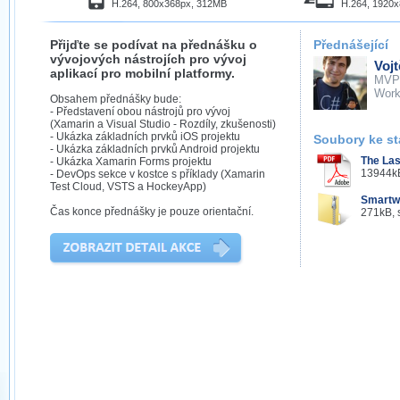
H.264, 800x368px, 312MB
H.264, 1920
Přijďte se podívat na přednášku o
Přednášející
vývojových nástrojích pro vývoj
Voj
aplikací pro mobilní platformy.
MVP
Work
Obsahem přednášky bude:
- Představení obou nástrojů pro vývoj
(Xamarin a Visual Studio - Rozdíly, zkušenosti)
- Ukázka základních prvků iOS projektu
Soubory ke st
- Ukázka základních prvků Android projektu
The Las
- Ukázka Xamarin Forms projektu
13944kB
- DevOps sekce v kostce s příklady (Xamarin
Test Cloud, VSTS a HockeyApp)
Smartw
Čas konce přednášky je pouze orientační.
271kB, 