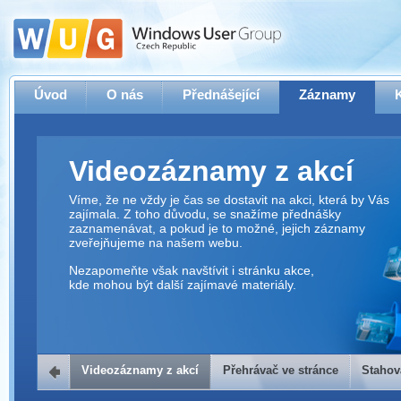
Úvod
O nás
Přednášející
Záznamy
Videozáznamy z akcí
Víme, že ne vždy je čas se dostavit na akci, která by Vás
zajímala. Z toho důvodu, se snažíme přednášky
zaznamenávat, a pokud je to možné, jejich záznamy
zveřejňujeme na našem webu.
Nezapomeňte však navštívit i stránku akce,
kde mohou být další zajímavé materiály.
Videozáznamy z akcí
Přehrávač ve stránce
Stahov
Přehrávač ve stránce