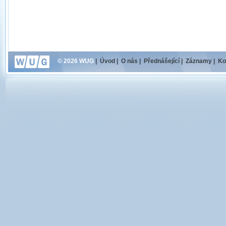
© 2026 WUG
|
Úvod
|
O nás
|
Přednášející
|
Záznamy
|
Ko