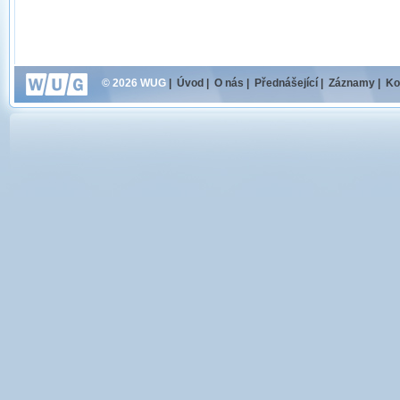
© 2026 WUG
|
Úvod
|
O nás
|
Přednášející
|
Záznamy
|
Ko