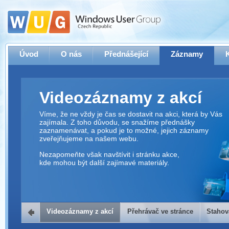
Úvod
O nás
Přednášející
Záznamy
Videozáznamy z akcí
Víme, že ne vždy je čas se dostavit na akci, která by Vás
zajímala. Z toho důvodu, se snažíme přednášky
zaznamenávat, a pokud je to možné, jejich záznamy
zveřejňujeme na našem webu.
Nezapomeňte však navštívit i stránku akce,
kde mohou být další zajímavé materiály.
Videozáznamy z akcí
Přehrávač ve stránce
Stahov
Přehrávač ve stránce