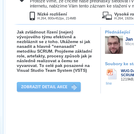
Protože víme, že chcete naše přednášky sledovat i v
internetu, nabízíme Vám tento záznam ke stažení v n
Nízké rozlišení
Vysoké ro
H.264, 800x452px, 214MB
H.264, 1920
Jak zvládnout řízení (nejen)
Přednášející
vývojového týmu efektivně a
Jan 
nezbláznit se z toho. Ukážeme si jak
Micr
nasadit a hlavně "nenasadit"
metodiku SCRUM. Projdeme základní
role, artefakty, procesy způsob jak je
následně realizovat a čemu se
Soubory ke st
vyvarovat. To celé pak posazené na
Visual Studio Team System (VSTS)
WUG Day
SCRUM a
1219kB,
line