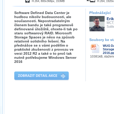
H.264, 800x368px, 153MB
H.264, 1920
Software Defined Data Center je
Přednášející
hudbou nikoliv budoucnosti, ale
Eri
současnosti. Nepostradatelným
MCT
členem bandu je také programově
Solit
definované úložiště, chcete-li tak po
staru softwarový RAID. Microsoft
Storage Spaces je něco na způsob
Soubory ke st
relativně solidního řešení. Na
přednášce se s vámi podělím o
WUG Day
praktické zkušenosti z provozu ve
Storag
2016.pp
verzi 2012 R2 a také o to proč tak
10381kB, stažen
nutně potřebujeme Windows Server
2016