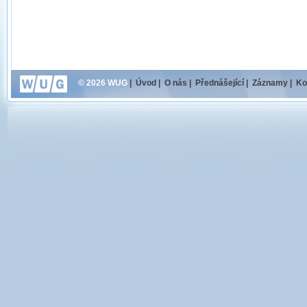
© 2026 WUG
|
Úvod
|
O nás
|
Přednášející
|
Záznamy
|
Ko