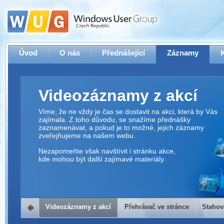
Úvod
O nás
Přednášející
Záznamy
Videozáznamy z akcí
Víme, že ne vždy je čas se dostavit na akci, která by Vás
zajímala. Z toho důvodu, se snažíme přednášky
zaznamenávat, a pokud je to možné, jejich záznamy
zveřejňujeme na našem webu.
Nezapomeňte však navštívit i stránku akce,
kde mohou být další zajímavé materiály.
Videozáznamy z akcí
Přehrávač ve stránce
Stahov
Přehrávač ve stránce