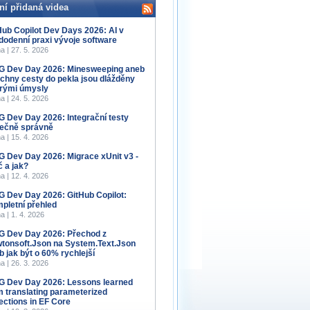
ní přidaná videa
Hub Copilot Dev Days 2026: AI v
dodenní praxi vývoje software
a | 27. 5. 2026
 Dev Day 2026: Minesweeping aneb
chny cesty do pekla jsou dlážděny
rými úmysly
a | 24. 5. 2026
 Dev Day 2026: Integrační testy
ečně správně
a | 15. 4. 2026
 Dev Day 2026: Migrace xUnit v3 -
č a jak?
a | 12. 4. 2026
 Dev Day 2026: GitHub Copilot:
pletní přehled
a | 1. 4. 2026
 Dev Day 2026: Přechod z
tonsoft.Json na System.Text.Json
b jak být o 60% rychlejší
a | 26. 3. 2026
 Dev Day 2026: Lessons learned
m translating parameterized
lections in EF Core