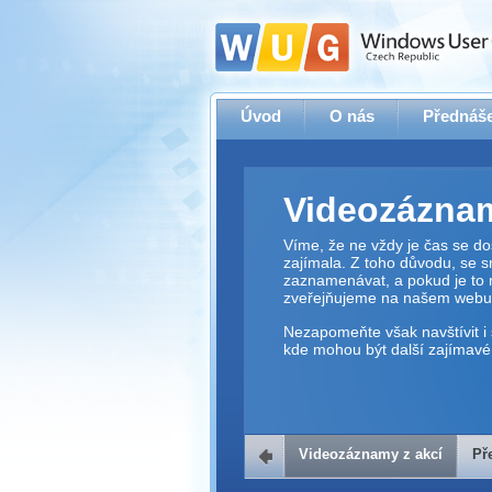
Úvod
O nás
Přednáše
Videozáznam
Víme, že ne vždy je čas se dos
zajímala. Z toho důvodu, se 
zaznamenávat, a pokud je to 
zveřejňujeme na našem webu
Nezapomeňte však navštívit i 
kde mohou být další zajímavé 
Videozáznamy z akcí
Př
Přehrávač v