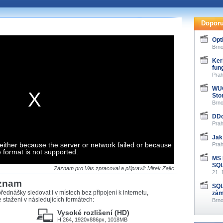
te pohodlně sledovat
našeho
HTML 5
nebo
Doporu
 základě toho, jaké
Opt
hlížeč, který přehrávač
Brno
ledovat v nejvyšší
Ker
fun
Prah
WUG
Sto
Brno
záznamů
DDo
Prah
at záznamy i v místech,
u, což současný přehrávač
Jak
either because the server or network failed or because
me stahování vybraných
Prah
e format is not supported.
MS 
SQL
storicky uložené
Záznam pro Vás zpracoval a připravil: Mirek Zajíc
21. 
 pro stahování,
áznam
e.
SQL
řednášky sledovat i v místech bez připojení k internetu,
zám
stažení v následujících formátech:
Brno
Vysoké rozlišení (HD)
H.264, 1920x886px, 1018MB