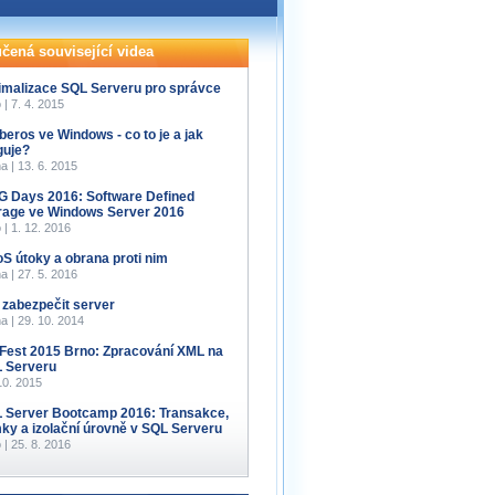
čená související videa
imalizace SQL Serveru pro správce
 | 7. 4. 2015
beros ve Windows - co to je a jak
guje?
a | 13. 6. 2015
 Days 2016: Software Defined
rage ve Windows Server 2016
 | 1. 12. 2016
S útoky a obrana proti nim
a | 27. 5. 2016
 zabezpečit server
a | 29. 10. 2014
Fest 2015 Brno: Zpracování XML na
 Serveru
10. 2015
 Server Bootcamp 2016: Transakce,
ky a izolační úrovně v SQL Serveru
 | 25. 8. 2016