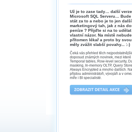
Už je to zase tady… další verze
Microsoft SQL Serveru… Bude 
stát za to a nebo je to jen další
marketingový tah, jak z nás do
peníze ? Přijďte si na to udělat
vlastní názor. Na místě nebude
přítomen lékař a proto by svou
měly zvážit slabší povahy... :-)
Čeká vás přehled těch nejpodstatnější
doposud známých novinek, mezi které 
Temporal tables, Row-level security, D
masking, In-memory OLTP, Query Store
Always Encrypted a mnoho dalších. Na
přijdou administrátoři, vývojáři a v om
míře i BI specialisté.