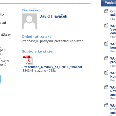
Posled
Přednášející
Git
to
kaž
David Hlaváček
Prah
stat
WUG
Vše
dob
 účast
Ohlédnutí za akcí
Prah
Přednášející poskytnul prezentaci ke stažení.
WUG
ch
kon
patří
Soubory ke stažení
Prah
ata
,
WUG
 své si
pro
ezené
Prah
Prezentace_Novinky_SQL2016_final.pdf
3843kB, staženo 4988x
WUG
Kom
Prah
WUG
New
ane
Prah
WUG
fro
col