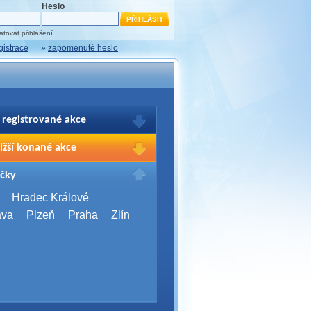
Heslo
tovat přihlášení
gistrace
»
zapomenuté heslo
 registrované akce
brazení Vašich registrací na akce
ižší konané akce
sím přihlašte.
2026,
Brno
čky
Days 2026
2026,
Brno
Hradec Králové
Server Bootcamp 2026
ava
Plzeň
Praha
Zlín