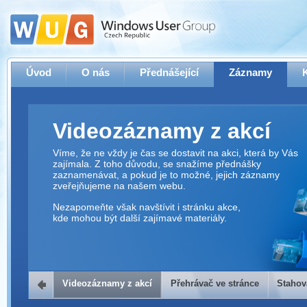
Úvod
O nás
Přednášející
Záznamy
Videozáznamy z akcí
Víme, že ne vždy je čas se dostavit na akci, která by Vás
zajímala. Z toho důvodu, se snažíme přednášky
zaznamenávat, a pokud je to možné, jejich záznamy
zveřejňujeme na našem webu.
Nezapomeňte však navštívit i stránku akce,
kde mohou být další zajímavé materiály.
Videozáznamy z akcí
Přehrávač ve stránce
Stahov
Přehrávač ve stránce