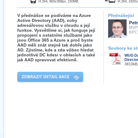
H.264, 800x368px, 150MB
H.264, 1920
V přednášce se podíváme na Azure
Přednášející
Active Directory (AAD), coby
Petr
adresářovou službu v cloudu a její
MVP
funkce. Vysvětlíme si, jak funguje její
KPC
propojení s ostatními službami jako
jsou Office 365 a Azure a proč byste
AAD měli znát stejně tak dobře jako
Soubory ke st
AD. Zjistíme, kde a zda vůbec hledat
jednotlivé DC kdesi v oblacích a také
WUG Da
jak AAD spravovat efektivně.
Directo
3810kB,