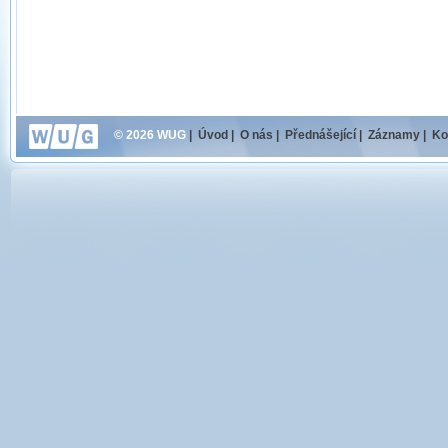
© 2026 WUG
|
Úvod
|
O nás
|
Přednášející
|
Záznamy
|
Ko