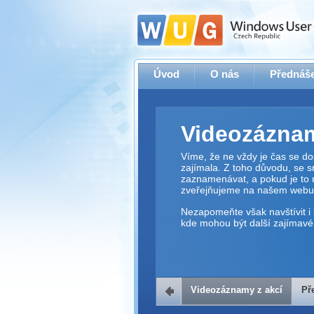
Úvod
O nás
Přednáše
Videozáznam
Víme, že ne vždy je čas se dos
zajímala. Z toho důvodu, se 
zaznamenávat, a pokud je to 
zveřejňujeme na našem webu
Nezapomeňte však navštívit i 
kde mohou být další zajímavé 
Videozáznamy z akcí
Př
Přehrávač v