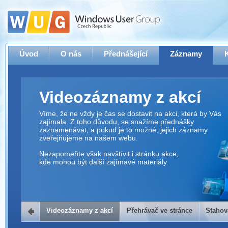
Úvod
O nás
Přednášející
Záznamy
Videozáznamy z akcí
Víme, že ne vždy je čas se dostavit na akci, která by Vás
zajímala. Z toho důvodu, se snažíme přednášky
zaznamenávat, a pokud je to možné, jejich záznamy
zveřejňujeme na našem webu.
Nezapomeňte však navštívit i stránku akce,
kde mohou být další zajímavé materiály.
Videozáznamy z akcí
Přehrávač ve stránce
Stahov
Přehrávač ve stránce