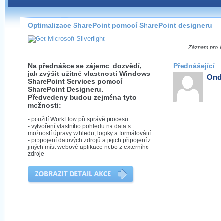
Záznamy na našem webu můžete pohodlně sledovat
přímo na stránce s využitím našeho
HTML 5
nebo
Silverlight
přehrávače.
Optimalizace SharePoint pomocí SharePoint designeru
Stránka se sama rozhodne, na základě toho, jaké
technologie podporuje Váš prohlížeč, který přehrávač
Záznam pro Vá
použít, abyste záznam mohli sledovat v nejvyšší
možné kvalitě.
Na přednášce se zájemci dozvědí,
Přednášející
jak zvýšit užitné vlastnosti Windows
Ond
SharePoint Services pomocí
SharePoint Designeru.
Předvedeny budou zejména tyto
možnosti:
Stahování záznamů
- použití WorkFlow při správě procesů
- vytvoření vlastního pohledu na data s
Víme, že občas chcete sledovat záznamy i v místech,
možností úpravy vzhledu, logiky a formátování
kde není připojení k internetu, což současný přehrávač
- propojení datových zdrojů a jejich připojení z
neumožňuje, proto umožňujeme stahování vybraných
jiných míst webové aplikace nebo z externího
záznamů.
zdroje
Velmi staré záznamy máme historicky uložené
ve formátu, který není vhodný pro stahování,
proto je ke stažení nenabízíme.