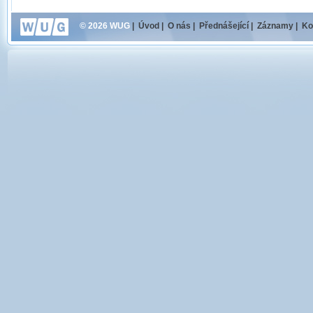
© 2026 WUG
|
Úvod
|
O nás
|
Přednášející
|
Záznamy
|
Ko