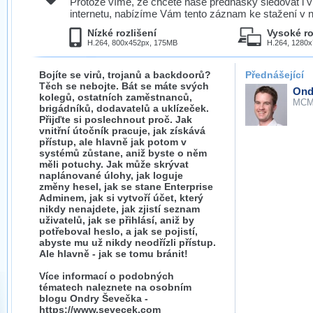
Protože víme, že chcete naše přednášky sledovat i v
internetu, nabízíme Vám tento záznam ke stažení v n
Nízké rozlišení
Vysoké ro
H.264, 800x452px, 175MB
H.264, 1280
Bojíte se virů, trojanů a backdoorů?
Přednášející
Těch se nebojte. Bát se máte svých
Ond
kolegů, ostatních zaměstnanců,
MCM
brigádníků, dodavatelů a uklízeček.
Přijďte si poslechnout proč. Jak
vnitřní útočník pracuje, jak získává
přístup, ale hlavně jak potom v
systémů zůstane, aniž byste o něm
měli potuchy. Jak může skrývat
naplánované úlohy, jak loguje
změny hesel, jak se stane Enterprise
Adminem, jak si vytvoří účet, který
nikdy nenajdete, jak zjistí seznam
uživatelů, jak se přihlásí, aniž by
potřeboval heslo, a jak se pojistí,
abyste mu už nikdy neodřízli přístup.
Ale hlavně - jak se tomu bránit!
Více informací o podobných
tématech naleznete na osobním
blogu Ondry Ševečka -
https://www.sevecek.com