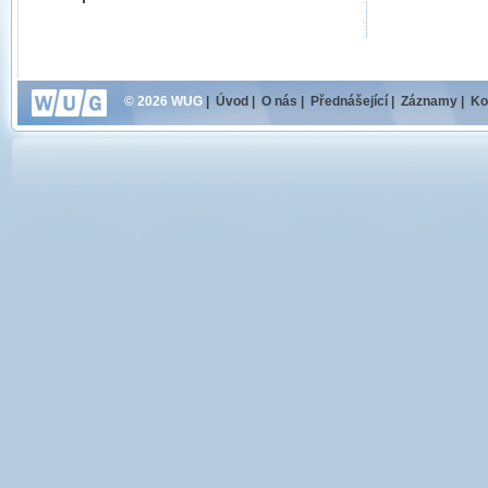
© 2026 WUG
|
Úvod
|
O nás
|
Přednášející
|
Záznamy
|
Ko