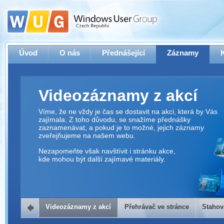
Úvod
O nás
Přednášející
Záznamy
Videozáznamy z akcí
Víme, že ne vždy je čas se dostavit na akci, která by Vás
zajímala. Z toho důvodu, se snažíme přednášky
zaznamenávat, a pokud je to možné, jejich záznamy
zveřejňujeme na našem webu.
Nezapomeňte však navštívit i stránku akce,
kde mohou být další zajímavé materiály.
Videozáznamy z akcí
Přehrávač ve stránce
Stahov
Přehrávač ve stránce