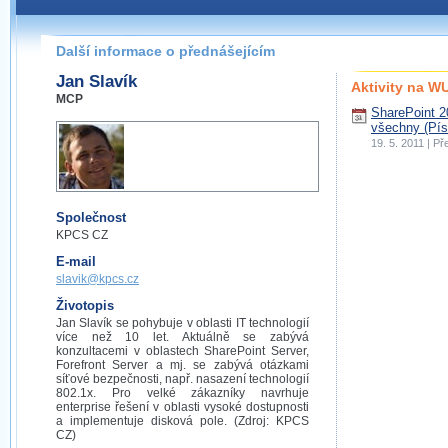
Další informace o přednášejícím
Jan Slavík
Aktivity na 
MCP
SharePoint 2
všechny (Pís
19. 5. 2011 | P
Společnost
KPCS CZ
E-mail
slavik@kpcs.cz
Životopis
Jan Slavík se pohybuje v oblasti IT technologií
více než 10 let. Aktuálně se zabývá
konzultacemi v oblastech SharePoint Server,
Forefront Server a mj. se zabývá otázkami
síťové bezpečnosti, např. nasazení technologií
802.1x. Pro velké zákazníky navrhuje
enterprise řešení v oblasti vysoké dostupnosti
a implementuje disková pole. (Zdroj: KPCS
CZ)