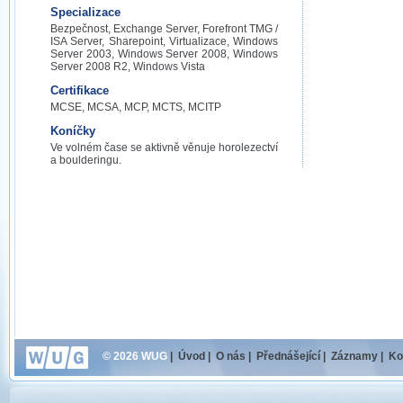
Specializace
Bezpečnost, Exchange Server, Forefront TMG /
ISA Server, Sharepoint, Virtualizace, Windows
Server 2003, Windows Server 2008, Windows
Server 2008 R2, Windows Vista
Certifikace
MCSE, MCSA, MCP, MCTS, MCITP
Koníčky
Ve volném čase se aktivně věnuje horolezectví
a boulderingu.
© 2026 WUG
|
Úvod
|
O nás
|
Přednášející
|
Záznamy
|
Ko