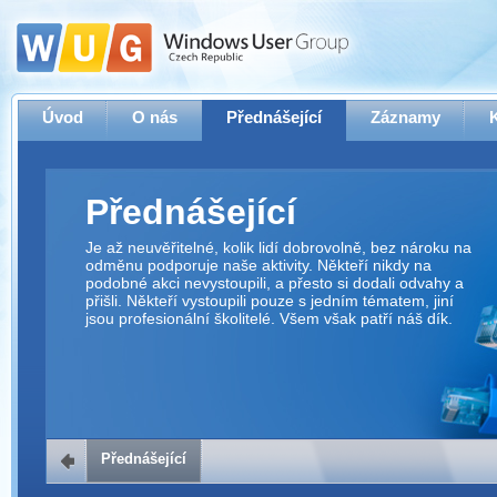
Úvod
O nás
Přednášející
Záznamy
Přednášející
Je až neuvěřitelné, kolik lidí dobrovolně, bez nároku na
odměnu podporuje naše aktivity. Někteří nikdy na
podobné akci nevystoupili, a přesto si dodali odvahy a
přišli. Někteří vystoupili pouze s jedním tématem, jiní
jsou profesionální školitelé. Všem však patří náš dík.
Přednášející