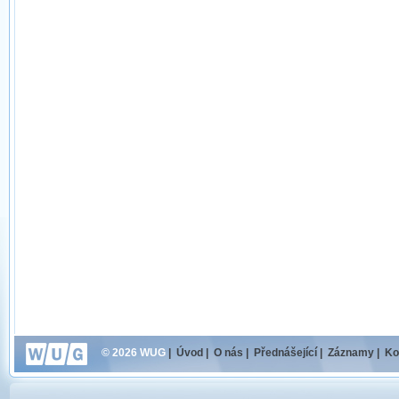
© 2026 WUG
|
Úvod
|
O nás
|
Přednášející
|
Záznamy
|
Ko