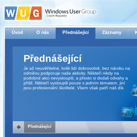
Úvod
O nás
Přednášející
Záznamy
Přednášející
Je až neuvěřitelné, kolik lidí dobrovolně, bez nároku na
odměnu podporuje naše aktivity. Někteří nikdy na
podobné akci nevystoupili, a přesto si dodali odvahy a
přišli. Někteří vystoupili pouze s jedním tématem, jiní
jsou profesionální školitelé. Všem však patří náš dík.
Přednášející