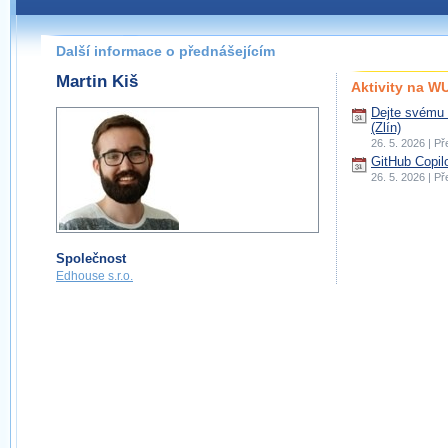
Další informace o přednášejícím
Martin Kiš
Aktivity na 
Dejte svému 
(Zlín)
26. 5. 2026 | P
GitHub Copil
26. 5. 2026 | P
Společnost
Edhouse s.r.o.