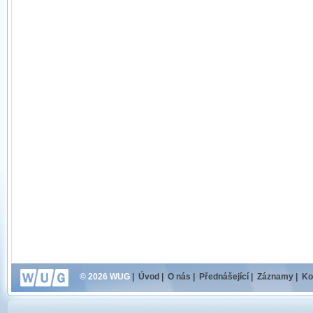
© 2026 WUG
|
Úvod
|
O nás
|
Přednášející
|
Záznamy
|
Ko