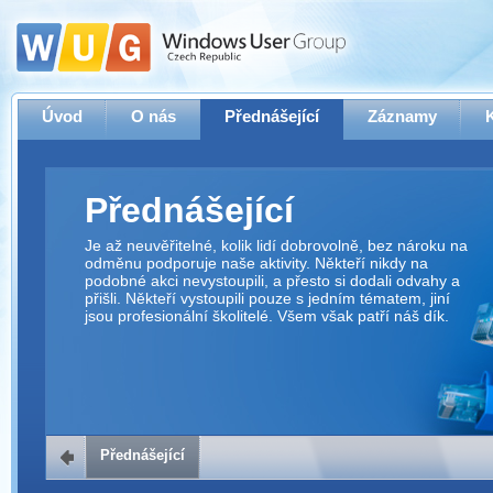
Úvod
O nás
Přednášející
Záznamy
Přednášející
Je až neuvěřitelné, kolik lidí dobrovolně, bez nároku na
odměnu podporuje naše aktivity. Někteří nikdy na
podobné akci nevystoupili, a přesto si dodali odvahy a
přišli. Někteří vystoupili pouze s jedním tématem, jiní
jsou profesionální školitelé. Všem však patří náš dík.
Přednášející