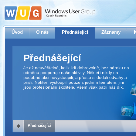
Úvod
O nás
Přednášející
Záznamy
Přednášející
Je až neuvěřitelné, kolik lidí dobrovolně, bez nároku na
odměnu podporuje naše aktivity. Někteří nikdy na
podobné akci nevystoupili, a přesto si dodali odvahy a
přišli. Někteří vystoupili pouze s jedním tématem, jiní
jsou profesionální školitelé. Všem však patří náš dík.
Přednášející