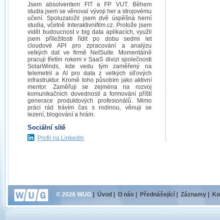
Jsem absolventem FIT a FP VUT. Během
studia jsem se věnoval vývoji her a strojovému
učení. Spoluzaložil jsem dvě úspěšná herní
studia, včetně Interaktivnifilm.cz. Protože jsem
viděl budoucnost v big data aplikacích, využil
jsem příležitosti řídit po dobu sedmi let
cloudové API pro zpracování a analýzu
velkých dat ve firmě NetSuite. Momentálně
pracuji třetím rokem v SaaS divizi společnosti
SolarWinds, kde vedu tým zaměřený na
telemetrii a AI pro data z velkých síťových
infrastruktur. Kromě toho působím jako aktivní
mentor. Zaměřuji se zejména na rozvoj
komunikačních dovedností a formování příští
generace produktových profesionálů. Mimo
práci rád trávím čas s rodinou, věnuji se
lezení, blogování a hrám.
Sociální sítě
Profil na LinkedIn
© 2026 WUG
|
Úvod
|
O nás
|
Přednášející
|
Záznamy
|
Ko