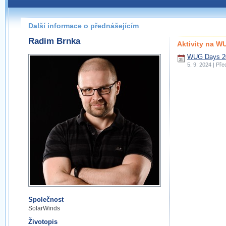
Další informace o přednášejícím
Radim Brnka
Aktivity na 
WUG Days 20
5. 9. 2024 | Př
Společnost
SolarWinds
Životopis