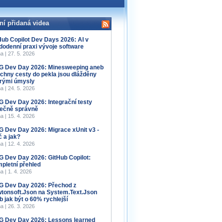
ní přidaná videa
Hub Copilot Dev Days 2026: AI v
dodenní praxi vývoje software
a | 27. 5. 2026
 Dev Day 2026: Minesweeping aneb
chny cesty do pekla jsou dlážděny
rými úmysly
a | 24. 5. 2026
 Dev Day 2026: Integrační testy
ečně správně
a | 15. 4. 2026
 Dev Day 2026: Migrace xUnit v3 -
č a jak?
a | 12. 4. 2026
 Dev Day 2026: GitHub Copilot:
pletní přehled
a | 1. 4. 2026
 Dev Day 2026: Přechod z
tonsoft.Json na System.Text.Json
b jak být o 60% rychlejší
a | 26. 3. 2026
 Dev Day 2026: Lessons learned