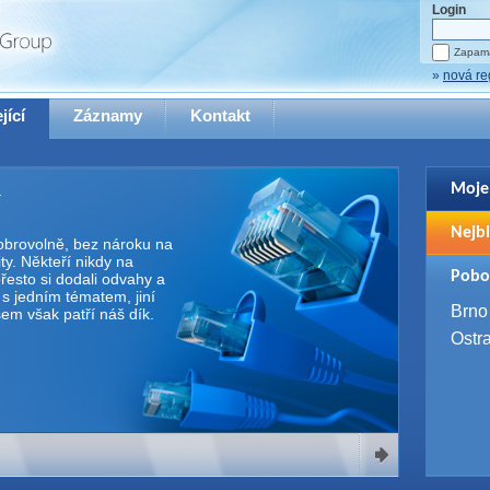
Login
Zapama
»
nová re
jící
Záznamy
Kontakt
Moje
Pro zo
Nejbl
se pro
 dobrovolně, bez nároku na
y. Někteří nikdy na
2. 9. 
Pobo
řesto si dodali odvahy a
WUG 
e s jedním tématem, jiní
4. 9. 
Brno
Všem však patří náš dík.
SQL 
Ostr