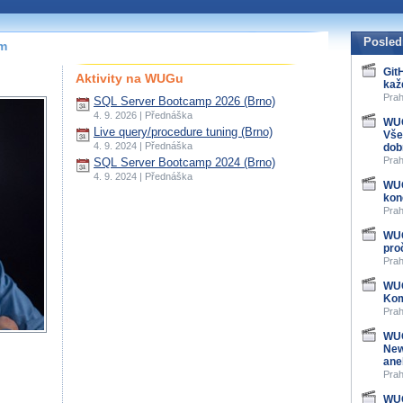
Posled
ím
Git
Aktivity na WUGu
kaž
Prah
SQL Server Bootcamp 2026 (Brno)
4. 9. 2026 | Přednáška
WUG
Live query/procedure tuning (Brno)
Vše
4. 9. 2024 | Přednáška
dob
Prah
SQL Server Bootcamp 2024 (Brno)
4. 9. 2024 | Přednáška
WUG
kon
Prah
WUG
pro
Prah
WUG
Kom
Prah
WUG
New
ane
Prah
WUG