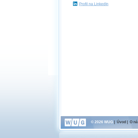
Profil na LinkedIn
© 2026 WUG
|
Úvod
|
O ná