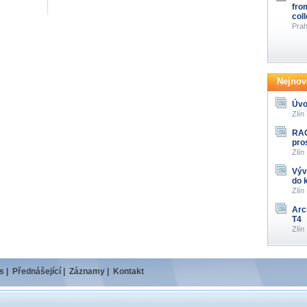
fro
col
Prah
Nejnově
Úvo
Zlín
RAG
pro
Zlín
Výv
do 
Zlín
Arc
T4
Zlín
s
|
Přednášející
|
Záznamy
|
Kontakt