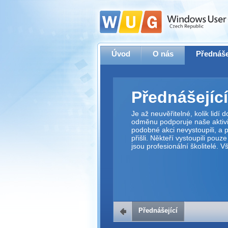
Úvod
O nás
Přednáše
Přednášející
Je až neuvěřitelné, kolik lidí
odměnu podporuje naše aktivit
podobné akci nevystoupili, a p
přišli. Někteří vystoupili pouz
jsou profesionální školitelé. 
Přednášející