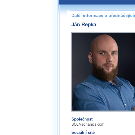
Další informace o přednášejíc
Ján Repka
Společnost
SQLMechanics.com
Sociální sítě