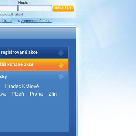
Heslo
tovat přihlášení
gistrace
»
zapomenuté heslo
 registrované akce
brazení Vašich registrací na akce
ižší konané akce
sím přihlašte.
2026,
Brno
čky
Days 2026
2026,
Brno
Hradec Králové
Server Bootcamp 2026
ava
Plzeň
Praha
Zlín