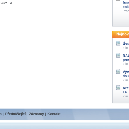
ntasy a
fro
col
Prah
Nejnově
Úvo
Zlín
RAG
pro
Zlín
Výv
do 
Zlín
Arc
T4
Zlín
s
|
Přednášející
|
Záznamy
|
Kontakt