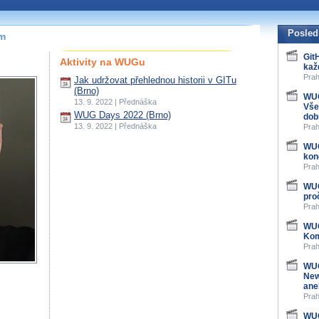
Posled
ím
Git
Aktivity na WUGu
kaž
Prah
Jak udržovat přehlednou historii v GITu
(Brno)
WUG
13. 9. 2022 | Přednáška
Vše
WUG Days 2022 (Brno)
dob
13. 9. 2022 | Přednáška
Prah
WUG
kon
Prah
WUG
pro
Prah
WUG
Kom
Prah
WUG
New
ane
Prah
WUG