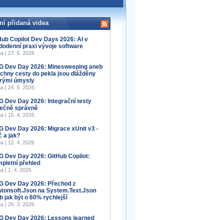
ní přidaná videa
Hub Copilot Dev Days 2026: AI v
dodenní praxi vývoje software
a | 27. 5. 2026
 Dev Day 2026: Minesweeping aneb
chny cesty do pekla jsou dlážděny
rými úmysly
a | 24. 5. 2026
 Dev Day 2026: Integrační testy
ečně správně
a | 15. 4. 2026
 Dev Day 2026: Migrace xUnit v3 -
č a jak?
a | 12. 4. 2026
 Dev Day 2026: GitHub Copilot:
pletní přehled
a | 1. 4. 2026
 Dev Day 2026: Přechod z
tonsoft.Json na System.Text.Json
b jak být o 60% rychlejší
a | 26. 3. 2026
 Dev Day 2026: Lessons learned