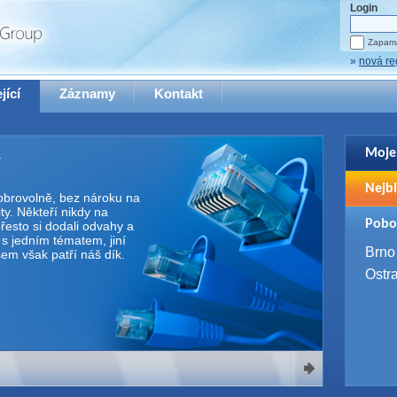
Login
Zapama
»
nová re
jící
Záznamy
Kontakt
Moje
Pro zo
Nejbl
se pro
 dobrovolně, bez nároku na
y. Někteří nikdy na
2. 9. 
Pobo
řesto si dodali odvahy a
WUG 
e s jedním tématem, jiní
4. 9. 
Brno
Všem však patří náš dík.
SQL 
Ostr