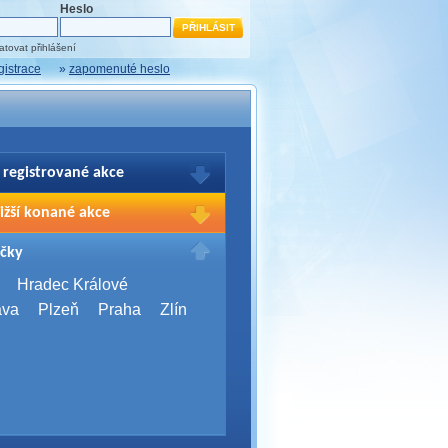
Heslo
tovat přihlášení
gistrace
»
zapomenuté heslo
 registrované akce
brazení Vašich registrací na akce
ižší konané akce
sím přihlašte.
2026,
Brno
čky
Days 2026
2026,
Brno
Hradec Králové
Server Bootcamp 2026
ava
Plzeň
Praha
Zlín