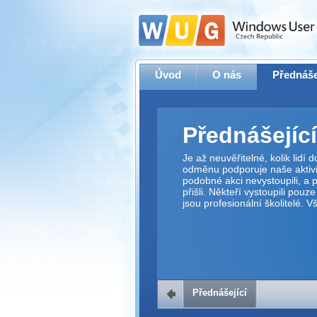
Úvod
O nás
Přednáše
Přednášející
Je až neuvěřitelné, kolik lidí
odměnu podporuje naše aktivit
podobné akci nevystoupili, a p
přišli. Někteří vystoupili pouz
jsou profesionální školitelé. 
Přednášející