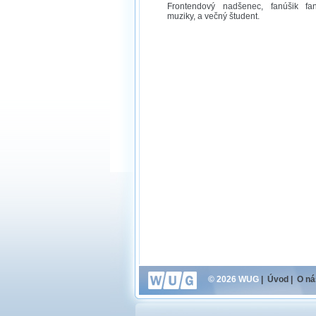
Frontendový nadšenec, fanúšik fa
muziky, a večný študent.
© 2026 WUG
|
Úvod
|
O ná