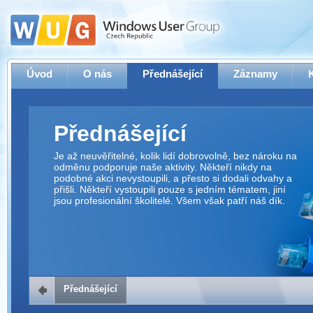
Úvod
O nás
Přednášející
Záznamy
Přednášející
Je až neuvěřitelné, kolik lidí dobrovolně, bez nároku na
odměnu podporuje naše aktivity. Někteří nikdy na
podobné akci nevystoupili, a přesto si dodali odvahy a
přišli. Někteří vystoupili pouze s jedním tématem, jiní
jsou profesionální školitelé. Všem však patří náš dík.
Přednášející