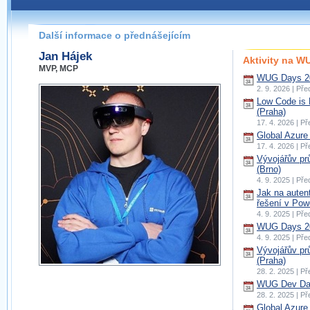
Další informace o přednášejícím
Jan Hájek
Aktivity na 
MVP, MCP
WUG Days 20
2. 9. 2026 | Př
Low Code is 
(Praha)
17. 4. 2026 | P
Global Azure
17. 4. 2026 | P
Vývojářův pr
(Brno)
4. 9. 2025 | Př
Jak na autent
řešení v Pow
4. 9. 2025 | Př
WUG Days 20
4. 9. 2025 | Př
Vývojářův pr
(Praha)
28. 2. 2025 | P
WUG Dev Day
28. 2. 2025 | P
Global Azure