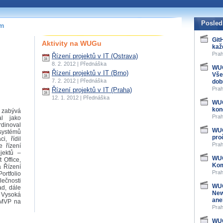
Posled
ím
Git
Aktivity na WUGu
kaž
Prah
Řízení projektů v IT (Ostrava)
8. 2. 2012 | Přednáška
WUG
Řízení projektů v IT (Brno)
Vše
7. 2. 2012 | Přednáška
dob
Prah
Řízení projektů v IT (Praha)
12. 1. 2012 | Přednáška
WUG
kon
m zabývá
Prah
al jako
rdinoval
WUG
systémů
pro
, řídil
Prah
e řízení
ojektů –
WUG
 Office,
Kom
a Řízení
Prah
ortfolio
lečnosti
WUG
d, dále
New
o Vysoká
ane
t MVP na
Prah
WUG