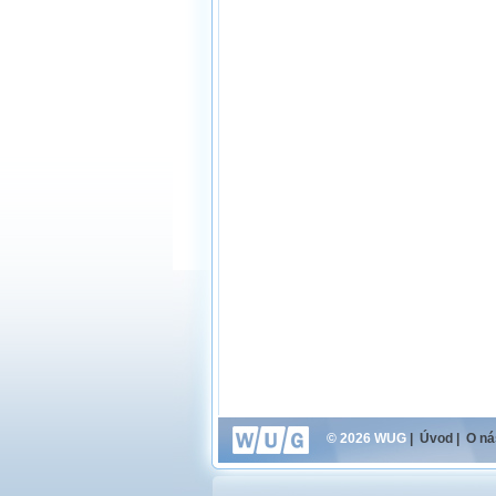
© 2026 WUG
|
Úvod
|
O ná