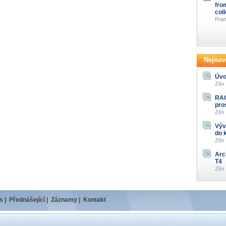
fro
col
Prah
Nejnově
Úvo
Zlín
RAG
pro
Zlín
Výv
do 
Zlín
Arc
T4
Zlín
s
|
Přednášející
|
Záznamy
|
Kontakt