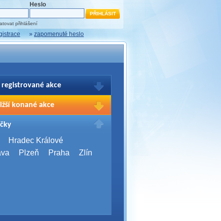
Heslo
tovat přihlášení
gistrace
»
zapomenuté heslo
 registrované akce
brazení Vašich registrací na akce
ižší konané akce
sím přihlašte.
2026,
Brno
čky
Days 2026
2026,
Brno
Hradec Králové
Server Bootcamp 2026
ava
Plzeň
Praha
Zlín