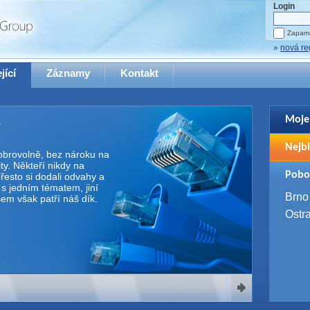
Login
Zapama
»
nová re
jící
Záznamy
Kontakt
Moje
Pro zo
Nejbl
se pro
 dobrovolně, bez nároku na
y. Někteří nikdy na
2. 9. 
Pobo
řesto si dodali odvahy a
WUG 
e s jedním tématem, jiní
4. 9. 
Brno
Všem však patří náš dík.
SQL 
Ostr