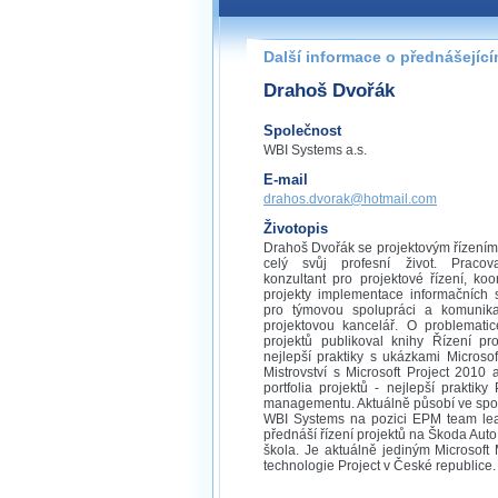
Další informace o přednášejíc
Drahoš Dvořák
Společnost
WBI Systems a.s.
E-mail
drahos.dvorak@hotmail.com
Životopis
Drahoš Dvořák se projektovým řízení
celý svůj profesní život. Pracov
konzultant pro projektové řízení, koo
projekty implementace informačních 
pro týmovou spolupráci a komunikaci
projektovou kancelář. O problematic
projektů publikoval knihy Řízení pr
nejlepší praktiky s ukázkami Microsoft
Mistrovství s Microsoft Project 2010 
portfolia projektů - nejlepší praktiky P
managementu. Aktuálně působí ve spo
WBI Systems na pozici EPM team lea
přednáší řízení projektů na Škoda Aut
škola. Je aktuálně jediným Microsof
technologie Project v České republice.