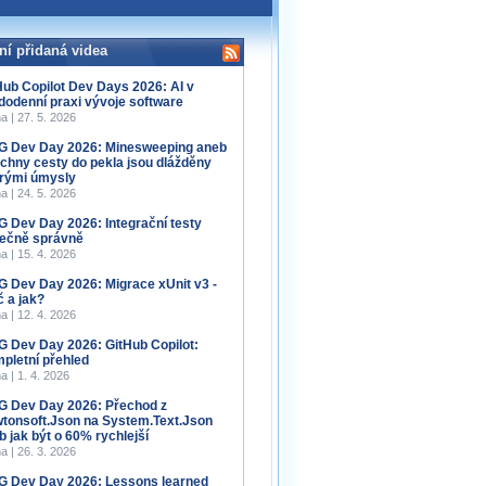
ní přidaná videa
Hub Copilot Dev Days 2026: AI v
dodenní praxi vývoje software
a | 27. 5. 2026
 Dev Day 2026: Minesweeping aneb
chny cesty do pekla jsou dlážděny
rými úmysly
a | 24. 5. 2026
 Dev Day 2026: Integrační testy
ečně správně
a | 15. 4. 2026
 Dev Day 2026: Migrace xUnit v3 -
č a jak?
a | 12. 4. 2026
 Dev Day 2026: GitHub Copilot:
pletní přehled
a | 1. 4. 2026
 Dev Day 2026: Přechod z
tonsoft.Json na System.Text.Json
b jak být o 60% rychlejší
a | 26. 3. 2026
 Dev Day 2026: Lessons learned