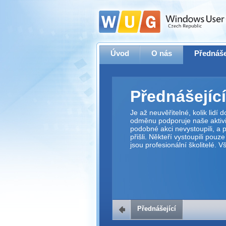
Úvod
O nás
Přednáše
Přednášející
Je až neuvěřitelné, kolik lidí
odměnu podporuje naše aktivit
podobné akci nevystoupili, a p
přišli. Někteří vystoupili pouz
jsou profesionální školitelé. 
Přednášející