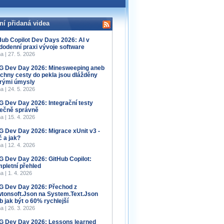
ní přidaná videa
Hub Copilot Dev Days 2026: AI v
dodenní praxi vývoje software
a | 27. 5. 2026
 Dev Day 2026: Minesweeping aneb
chny cesty do pekla jsou dlážděny
rými úmysly
a | 24. 5. 2026
 Dev Day 2026: Integrační testy
ečně správně
a | 15. 4. 2026
 Dev Day 2026: Migrace xUnit v3 -
č a jak?
a | 12. 4. 2026
 Dev Day 2026: GitHub Copilot:
pletní přehled
a | 1. 4. 2026
 Dev Day 2026: Přechod z
tonsoft.Json na System.Text.Json
b jak být o 60% rychlejší
a | 26. 3. 2026
 Dev Day 2026: Lessons learned