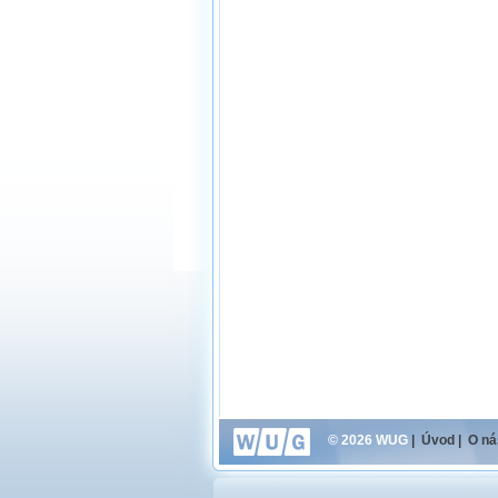
© 2026 WUG
|
Úvod
|
O ná