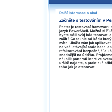
Pokud máte jakýkoliv dotaz na
prosím neváhejte nás kontakt
Další informace o akci
praha@wug.cz
Začněte s testováním v Pe
Pester je testovací framework 
jazyk PowerShell. Možná si říká
byste měli svůj kód testovat, a
začít? Co takhle od kódu který
máte. Ukážu vám jak aplikovat 
na vaši stávající code base, a
refaktorování bezpečnější a k
snadnější na údržbu. Projdem
několik patternů které ve své
určitě najdete, a praktické přík
toho jak je otestovat.