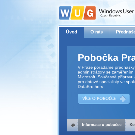
Úvod
O nás
Přednáše
Pobočka Pr
V Praze pořádáme přednášky 
administrátory se zaměřením 
Microsoft. Současně připravu
pro datové specialisty ve spol
DataBrothers.
VÍCE O POBOČCE
Informace o pobočce
Ko
Kontakt na 