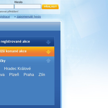
Heslo
tovat přihlášení
gistrace
»
zapomenuté heslo
 registrované akce
brazení Vašich registrací na akce
ižší konané akce
sím přihlašte.
2026,
Brno
čky
Days 2026
2026,
Brno
Hradec Králové
Server Bootcamp 2026
ava
Plzeň
Praha
Zlín