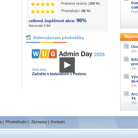
fro
Praktické ukázky (
100 %
)
col
Přednášející (
96 %
)
Prah
96%
celková úspěšnost akce:
hlasovalo 6 lidí
Nejnově
Videozáznam přednášky
Úvo
Zlín
RAG
pro
Zlín
Výv
do 
Zlín
Arc
T4
Zlín
s
|
Přednášející
|
Záznamy
|
Kontakt