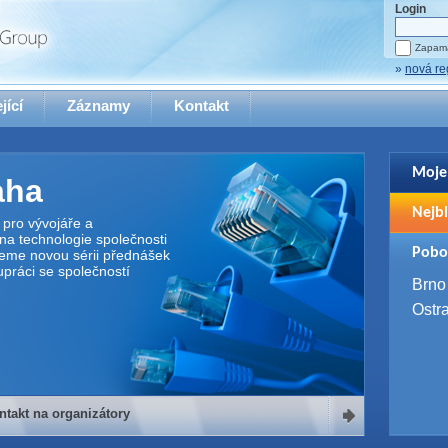
Login
Zapama
»
nová re
jící
Záznamy
Kontakt
Moje
aha
Pro zo
Nejbl
se pro
pro vývojáře a
na technologie společnosti
2. 9. 
Pobo
jeme novou sérii přednášek
WUG 
upráci se společností
4. 9. 
Brno
SQL 
Ostr
ntakt na organizátory
organizátory