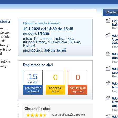
 organizátory této akce,
ovat na e-mailu:
Posled
steru
Git
Datum a místo konání:
kaž
pro
19.1.2026 od 14:30 do 15:45
Prah
te že
Praha
pobočka:
WUG
le jak
místo:
BB centrum, budova Delta
Vše
 už
(kinosál Praha), Vyskočilova 1561/4a,
dob
testy
Praha 4
Prah
by bylo
Jakub Jareš
přednášející:
ód
WUG
e
kon
m kódu
Prah
Registrace na akci
lady
WUG
pro
15
0
0
Prah
ze 200
WUG
Kom
potvrzených
na čekací
zamítnutých
Prah
registrací
listině
registrací
WUG
New
ane
Ohodnoťte akci
Prah
Obsah přednášky (
92 %
)
WUG