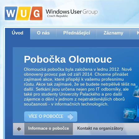
Úvod
O nás
Přednášející
Záznamy
Pobočka Olomouc
Olomoucká pobočka byla založena v lednu 2012. Nově
obnovený provoz pak od září 2014. Chceme přinášet
zajímavé akce, které přispějí k vašemu profesnímu
růstu. Akce tak zajímavé, že se budete netrpělivě těšit na
další. Setkání jsou určena nejen pro IT odborníky, ale
také pro studenty Univerzity Palackého a pro další
zájemce o dění v jednom z nejatraktivnějších oborů
současnosti - v informačních technologiích.
VÍCE O POBOČCE
Informace o pobočce
Kontakt na organizátory
Kontakt na organizátory