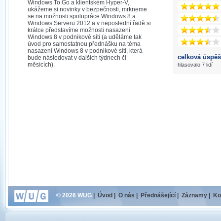
Windows To Go a klientském Hyper-V,
ukážeme si novinky v bezpečnosti, mrkneme
se na možnosti spolupráce Windows 8 a
Windows Serveru 2012 a v neposlední řadě si
krátce představíme možnosti nasazení
Windows 8 v podnikové síti (a uděláme tak
úvod pro samostatnou přednášku na téma
nasazení Windows 8 v podnikové síti, která
celková úspěš
bude následovat v dalších týdnech či
měsících).
hlasovalo 7 lidí
© 2026 WUG
|
Úvod
|
O nás
|
Přednášející
|
Záznamy
|
Ko