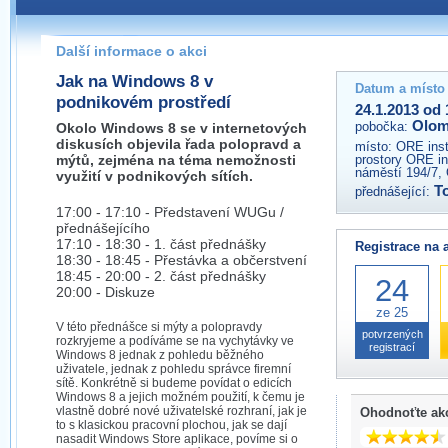
Pokud máte jakýkoliv dotaz na organizátory této akce,
prosím neváhejte nás kontaktovat na e-mailu:
Další informace o akci
olomouc@wug.cz
Jak na Windows 8 v
Datum a místo
podnikovém prostředí
24.1.2013 od 
Olo
pobočka:
Okolo Windows 8 se v internetových
diskusích objevila řada polopravd a
místo:
ORE insti
mýtů, zejména na téma nemožnosti
prostory ORE ins
náměstí 194/7,
využití v podnikových sítích.
T
přednášející:
17:00 - 17:10 - Představení WUGu /
přednášejícího
17:10 - 18:30 - 1. část přednášky
Registrace na 
18:30 - 18:45 - Přestávka a občerstvení
18:45 - 20:00 - 2. část přednášky
24
20:00 - Diskuze
ze 25
V této přednášce si mýty a polopravdy
potvrzených
rozkryjeme a podíváme se na vychytávky ve
registrací
Windows 8 jednak z pohledu běžného
uživatele, jednak z pohledu správce firemní
sítě. Konkrétně si budeme povídat o edicích
Windows 8 a jejich možném použití, k čemu je
vlastně dobré nové uživatelské rozhraní, jak je
Ohodnoťte ak
to s klasickou pracovní plochou, jak se dají
nasadit Windows Store aplikace, povíme si o