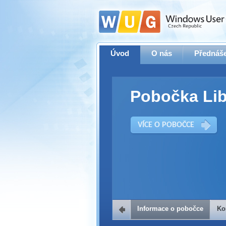
Úvod
O nás
Přednáše
Pobočka Lib
VÍCE O POBOČCE
Informace o pobočce
Ko
Kontakt na 