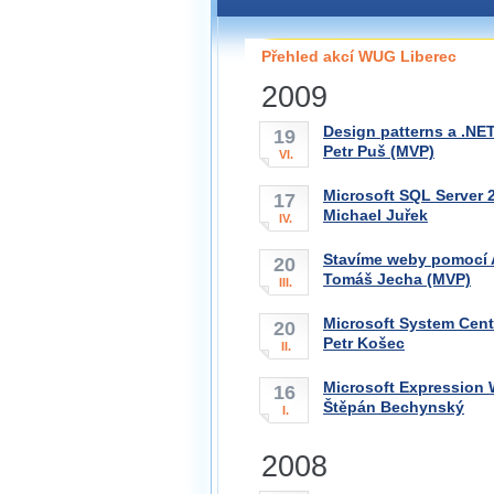
Pokud máte jakýkoliv dotaz na
pobočky, prosím neváhejte ná
Přehled akcí WUG Liberec
liberec@wug.cz
2009
Design patterns a .NE
19
Petr Puš (MVP)
VI.
Microsoft SQL Server 
17
Michael Juřek
IV.
Stavíme weby pomocí
20
Tomáš Jecha (MVP)
III.
Microsoft System Cent
20
Petr Košec
II.
Microsoft Expression
16
Štěpán Bechynský
I.
2008