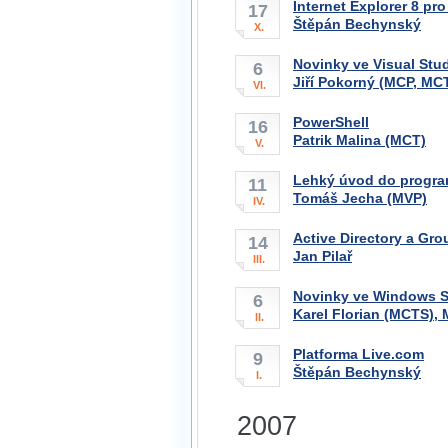
Internet Explorer 8 pr
17
Štěpán Bechynský
X.
Novinky ve Visual Stu
6
Jiří Pokorný (MCP, MC
VI.
PowerShell
16
Patrik Malina (MCT)
V.
Lehký úvod do progra
11
Tomáš Jecha (MVP)
IV.
Active Directory a Gro
14
Jan Pilař
III.
Novinky ve Windows S
6
Karel Florian (MCTS), 
II.
Platforma Live.com
9
Štěpán Bechynský
I.
2007