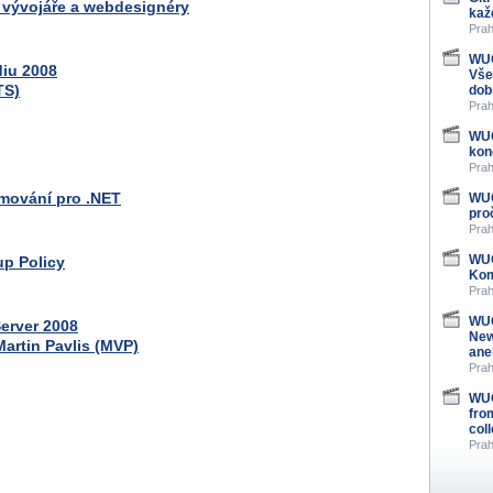
o vývojáře a webdesignéry
kaž
Prah
WUG
diu 2008
Vše
TS)
dob
Prah
WUG
kon
Prah
mování pro .NET
WUG
pro
Prah
WUG
up Policy
Kom
Prah
WUG
erver 2008
New
Martin Pavlis (MVP)
ane
Prah
WUG
fro
col
Prah