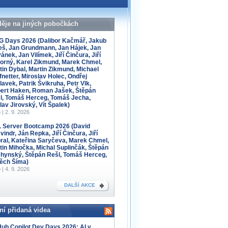
děje na jiných pobočkách
 Days 2026 (Dalibor Kačmář, Jakub
eš, Jan Grundmann, Jan Hájek, Jan
ánek, Jan Vilímek, Jiří Činčura, Jiří
orný, Karel Zikmund, Marek Chmel,
tin Dybal, Martin Zikmund, Michael
fnetter, Miroslav Holec, Ondřej
lavek, Patrik Švikruha, Petr Vlk,
ert Haken, Roman Jašek, Štěpán
l, Tomáš Herceg, Tomáš Jecha,
lav Jirovský, Vít Špalek)
 | 2. 9. 2026
 Server Bootcamp 2026 (David
indr, Ján Repka, Jiří Činčura, Jiří
ral, Kateřina Saryčeva, Marek Chmel,
tin Mihočka, Michal Suplinčák, Štěpán
hynský, Štěpán Rešl, Tomáš Herceg,
těch Šíma)
 | 4. 9. 2026
DALŠÍ AKCE
ní přidaná videa
Hub Copilot Dev Days 2026: AI v