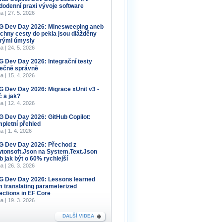
dodenní praxi vývoje software
a | 27. 5. 2026
 Dev Day 2026: Minesweeping aneb
chny cesty do pekla jsou dlážděny
rými úmysly
a | 24. 5. 2026
 Dev Day 2026: Integrační testy
ečně správně
a | 15. 4. 2026
 Dev Day 2026: Migrace xUnit v3 -
č a jak?
a | 12. 4. 2026
 Dev Day 2026: GitHub Copilot:
pletní přehled
a | 1. 4. 2026
 Dev Day 2026: Přechod z
tonsoft.Json na System.Text.Json
b jak být o 60% rychlejší
a | 26. 3. 2026
 Dev Day 2026: Lessons learned
m translating parameterized
lections in EF Core
a | 19. 3. 2026
DALŠÍ VIDEA