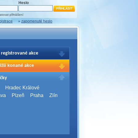
Heslo
tovat přihlášení
gistrace
»
zapomenuté heslo
 registrované akce
brazení Vašich registrací na akce
ižší konané akce
sím přihlašte.
2026,
Brno
čky
Days 2026
2026,
Brno
Hradec Králové
Server Bootcamp 2026
ava
Plzeň
Praha
Zlín