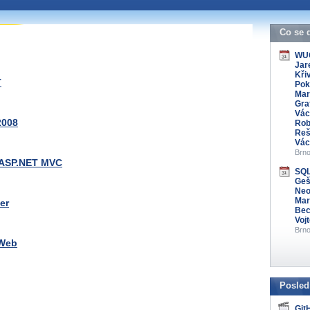
 organizátory této
s kontaktovat na e-mailu:
Co se 
WUG
Jar
Křiv
T
Pok
Mar
Gra
Vác
2008
Rob
Reš
Vác
Brno
 ASP.NET MVC
SQL
Gešv
Neo
Mar
er
Bec
Voj
Brno
 Web
Posled
Git