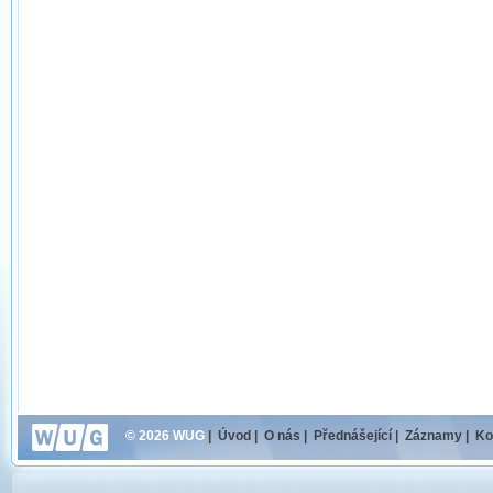
© 2026 WUG
|
Úvod
|
O nás
|
Přednášející
|
Záznamy
|
Ko