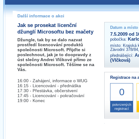
Pokud máte jakýkoliv dotaz na organizátory této akce,
prosím neváhejte nás kontaktovat na e-mailu:
Další informace o akci
kvary@wug.cz
Jak se prosekat licenční
Datum a místo
džunglí Microsoftu bez mačety
7.5.2009 od 1
Karl
pobočka:
Džungle, tak by se dalo nazvat
prostředí licencování produktů
místo:
Krajská 
společnosti Microsoft. Přijďte si
Závodní 378/84,
poslechnout, jak je to doopravdy z
A
přednášející:
úst slečny Andrei Vlčkové přímo ze
(Vlčková)
společnosti Microsoft. Těšíme se na
Vás.
Registrace na 
16:00 - Zahájení, informace o WUG
16:15 - Licencování - přednáška
0
17:30 - Přestávka, občerstvení
17:45 - Licencování - pokračování
19:00 - Konec
potvrzených
registrací