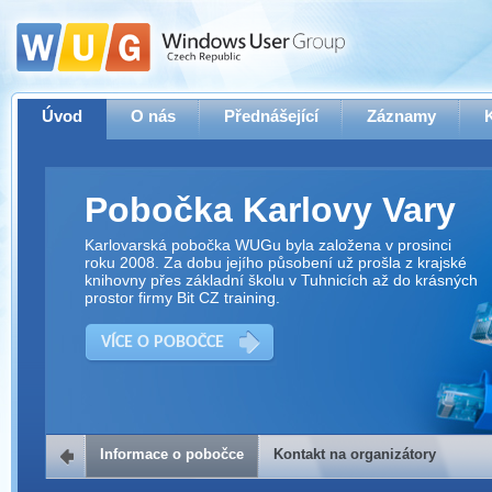
Úvod
O nás
Přednášející
Záznamy
Pobočka Karlovy Vary
Karlovarská pobočka WUGu byla založena v prosinci
roku 2008. Za dobu jejího působení už prošla z krajské
knihovny přes základní školu v Tuhnicích až do krásných
prostor firmy Bit CZ training.
VÍCE O POBOČCE
Informace o pobočce
Kontakt na organizátory
Kontakt na organizátory