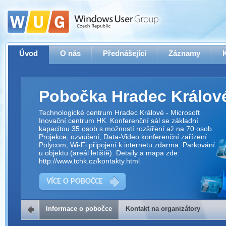
Úvod
O nás
Přednášející
Záznamy
Pobočka Hradec Králov
Technologické centrum Hradec Králové - Microsoft
Inovační centrum HK. Konferenční sál se základní
kapacitou 35 osob s možností rozšíření až na 70 osob.
Projekce, ozvučení, Data-Video konferenční zařízení
Polycom, Wi-Fi připojení k internetu zdarma. Parkování
u objektu (areál letiště). Detaily a mapa zde:
http://www.tchk.cz/kontakty.html
VÍCE O POBOČCE
Informace o pobočce
Kontakt na organizátory
Kontakt na organizátory