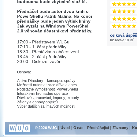
budoucna bude zbytečně složíté.
Přednášet bude autor dvou knih o
PowerShellu Patrik Malina. Na konci
přednášky bude jeden výtisk knihy
Jak vyzrát na Windows PowerShell
2.0 věnován účastníkovi přednášky.
celková úspěš
hlasovalo 10 lidí
17:00 - Představení WUGu
17:10 - 1. část přednášky
18:30 - Přestávka a občerstvení
18:45 - 2. část přednášky
20:00 - Diskuze, závěr
Osnova:
Active Directory – koncepce správy
Možnosti automatizace dříve a dnes
Podstatné vymoženosti PowerShellu
Interaktivní hromadné operace
Dávkové zpracování, importy, exporty
Zálohy a obnovy objektů
Výběr dalších zajímavých možností
© 2026 WUG
|
Úvod
|
O nás
|
Přednášející
|
Záznamy
|
Ko