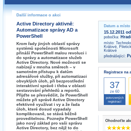
Pokud máte jakýkoliv dotaz na organizátory této akce,
prosím neváhejte nás kontaktovat na e-mailu:
Další informace o akci
hradec@wug.cz
Active Directory aktivně:
Datum a místo
Automatizace správy AD a
15.12.2011 od
PowerShell
Hrad
pobočka:
místo:
Technolo
Krom řady jiných oblastí správy
Králové, Piletic
systémů společnosti Microsoft
Králové
přináší PowerShell malou revoluci i
P
přednášející:
do správy a automatizace služeb
Active Directory. Nové možnosti se
nabízejí v mnoha směrech – v
samotném přístupu k datům
Registrace na 
adresářové služby, při automatizaci
obvyklých úloh, při bezprostřední
37
interaktivní správě i třeba v oblasti
sestavování přehledů a reportů.
ze 60
Přijďte se přesvědčit, že PowerShell
potvrzených
můžete při správě Active Directory
registrací
efektivně využívat i vy a že řada
úloh, které dosud vypadaly
komplikovaně, se stává běžně
proveditelnou. Poznejte PowerShell
Ohodnoťte ak
jako nový základ pro vaši správu
Active Directory, bez nějž to do