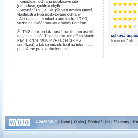
- Komplexní ochrana počítačové sítě
jednoduše, rychle a chytře
- Srovnání TMG a ISA, přehled nových funkcí,
vlastností a typů poskytované ochrany
- Jak na implementaci a administraci TMG,
vazba na další produkty z rodiny Forefron
Že TMG není jen tak lepší firewall, nám osvětlí
celková úspěš
ne jen tak lepší IT specialista, ale přímo Martin
Pavlis, držitel titulu MVP (a desítek MS
hlasovalo 7 lidí
certifikací), a tak se můžete těšit na informace
podložené praxí a zkušenostmi.
© 2026 WUG
|
Úvod
|
O nás
|
Přednášející
|
Záznamy
|
Ko