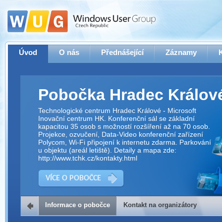
Úvod
O nás
Přednášející
Záznamy
Pobočka Hradec Králov
Technologické centrum Hradec Králové - Microsoft
Inovační centrum HK. Konferenční sál se základní
kapacitou 35 osob s možností rozšíření až na 70 osob.
Projekce, ozvučení, Data-Video konferenční zařízení
Polycom, Wi-Fi připojení k internetu zdarma. Parkování
u objektu (areál letiště). Detaily a mapa zde:
http://www.tchk.cz/kontakty.html
VÍCE O POBOČCE
Informace o pobočce
Kontakt na organizátory
Kontakt na organizátory