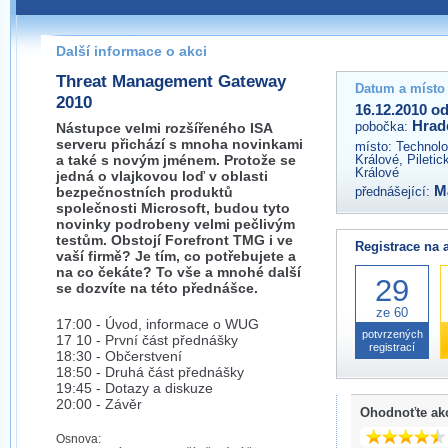
Pokud máte jakýkoliv dotaz na organizátory této akce,
prosím neváhejte nás kontaktovat na e-mailu:
Další informace o akci
hradec@wug.cz
Threat Management Gateway
Datum a místo
2010
16.12.2010 od
Hrad
pobočka:
Nástupce velmi rozšířeného ISA
serveru přichází s mnoha novinkami
místo:
Technolo
a také s novým jménem. Protože se
Králové, Piletic
Králové
jedná o vlajkovou loď v oblasti
M
bezpečnostních produktů
přednášející:
společnosti Microsoft, budou tyto
novinky podrobeny velmi pečlivým
testům. Obstojí Forefront TMG i ve
Registrace na 
vaší firmě? Je tím, co potřebujete a
na co čekáte? To vše a mnohé další
29
se dozvíte na této přednášce.
ze 60
17:00 - Úvod, informace o WUG
potvrzených
17 10 - První část přednášky
registrací
18:30 - Občerstvení
18:50 - Druhá část přednášky
19:45 - Dotazy a diskuze
20:00 - Závěr
Ohodnoťte ak
Osnova: