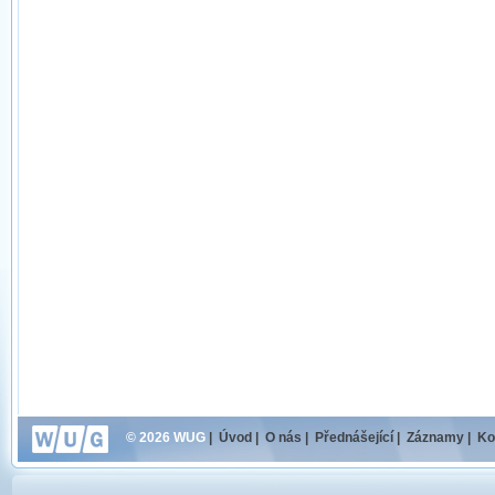
© 2026 WUG
|
Úvod
|
O nás
|
Přednášející
|
Záznamy
|
Ko