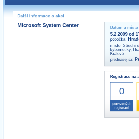
Pokud máte jakýkoliv dotaz na organizátory této akce,
prosím neváhejte nás kontaktovat na e-mailu:
Další informace o akci
hradec@wug.cz
Microsoft System Center
Datum a místo
5.2.2009 od 1
Hrad
pobočka:
místo:
Střední 
kybernetiky, Hr
Králové
P
přednášející:
Registrace na 
0
potvrzených
registrací