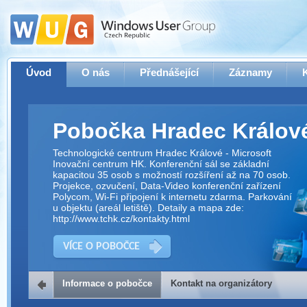
Úvod
O nás
Přednášející
Záznamy
Pobočka Hradec Králov
Technologické centrum Hradec Králové - Microsoft
Inovační centrum HK. Konferenční sál se základní
kapacitou 35 osob s možností rozšíření až na 70 osob.
Projekce, ozvučení, Data-Video konferenční zařízení
Polycom, Wi-Fi připojení k internetu zdarma. Parkování
u objektu (areál letiště). Detaily a mapa zde:
http://www.tchk.cz/kontakty.html
VÍCE O POBOČCE
Informace o pobočce
Kontakt na organizátory
Kontakt na organizátory