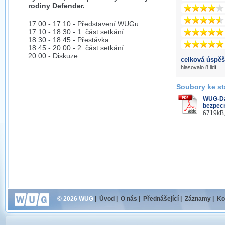
rodiny Defender.
17:00 - 17:10 - Představení WUGu
17:10 - 18:30 - 1. část setkání
18:30 - 18:45 - Přestávka
18:45 - 20:00 - 2. část setkání
20:00 - Diskuze
celková úspěš
hlasovalo 8 lidí
Soubory ke st
WUG-Da
bezpecn
6719kB,
© 2026 WUG
|
Úvod
|
O nás
|
Přednášející
|
Záznamy
|
Ko