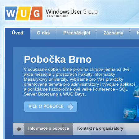
Úvod
O nás
Přednášející
Záznamy
Pobočka Brno
V současné době v Brně probíhá zhruba jedna až dvě
akce měsíčně v prostorách Fakulty informatiky
Masarykovy univerzity. Vybíráme pro Vás prakticky
orientovaná témata pro administrátory i vývojáře aplikací
a pořádáme každoročně dvě velké konference - SQL
Server Bootcamp a WUG Days.
VÍCE O POBOČCE
Informace o pobočce
Kontakt na organizátory
Kontakt na organizátory