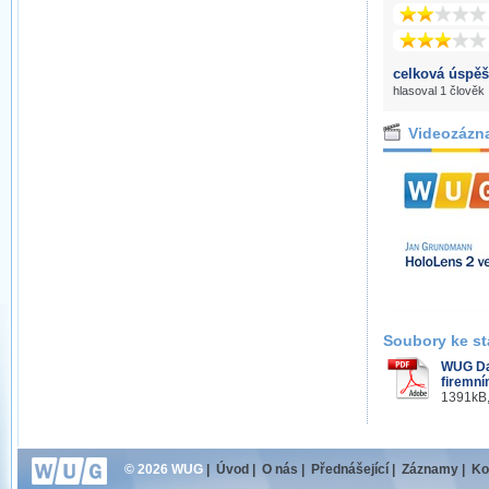
celková úspěš
hlasoval 1 člověk
Videozázn
Soubory ke st
WUG Da
firemní
1391kB,
© 2026 WUG
|
Úvod
|
O nás
|
Přednášející
|
Záznamy
|
Ko