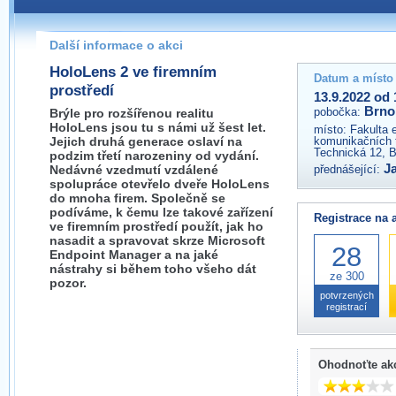
Pokud máte jakýkoliv dotaz na organizátory této akce,
prosím neváhejte nás kontaktovat na e-mailu:
Další informace o akci
brno@wug.cz
HoloLens 2 ve firemním
Datum a místo
prostředí
13.9.2022 od 
Brno
pobočka:
Brýle pro rozšířenou realitu
HoloLens jsou tu s námi už šest let.
místo:
Fakulta 
Jejich druhá generace oslaví na
komunikačních 
Technická 12, 
podzim třetí narozeniny od vydání.
J
Nedávné vzedmutí vzdálené
přednášející:
spolupráce otevřelo dveře HoloLens
do mnoha firem. Společně se
podíváme, k čemu lze takové zařízení
Registrace na 
ve firemním prostředí použít, jak ho
nasadit a spravovat skrze Microsoft
28
Endpoint Manager a na jaké
nástrahy si během toho všeho dát
ze 300
pozor.
potvrzených
registrací
Ohodnoťte ak