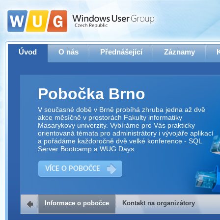
Úvod
O nás
Přednášející
Záznamy
Pobočka Brno
V současné době v Brně probíhá zhruba jedna až dvě
akce měsíčně v prostorách Fakulty informatiky
Masarykovy univerzity. Vybíráme pro Vás prakticky
orientovaná témata pro administrátory i vývojáře aplikací
a pořádáme každoročně dvě velké konference - SQL
Server Bootcamp a WUG Days.
VÍCE O POBOČCE
Informace o pobočce
Kontakt na organizátory
Kontakt na organizátory