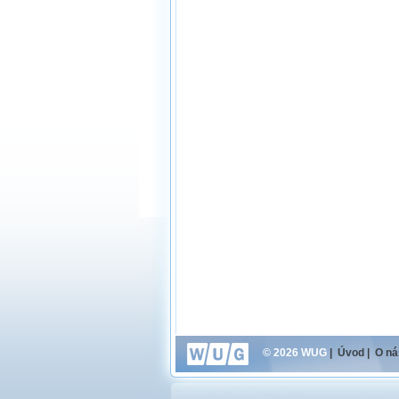
© 2026 WUG
|
Úvod
|
O ná