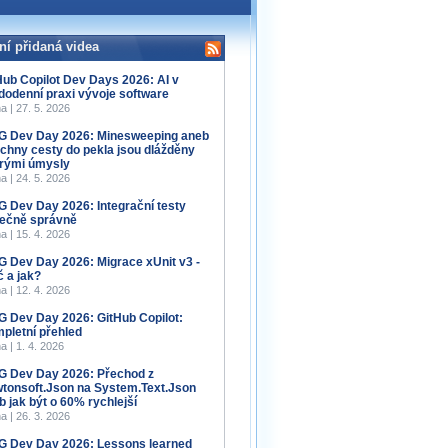
ní přidaná videa
Hub Copilot Dev Days 2026: AI v
dodenní praxi vývoje software
a | 27. 5. 2026
 Dev Day 2026: Minesweeping aneb
chny cesty do pekla jsou dlážděny
rými úmysly
a | 24. 5. 2026
 Dev Day 2026: Integrační testy
ečně správně
a | 15. 4. 2026
 Dev Day 2026: Migrace xUnit v3 -
č a jak?
a | 12. 4. 2026
 Dev Day 2026: GitHub Copilot:
pletní přehled
a | 1. 4. 2026
 Dev Day 2026: Přechod z
tonsoft.Json na System.Text.Json
b jak být o 60% rychlejší
a | 26. 3. 2026
 Dev Day 2026: Lessons learned