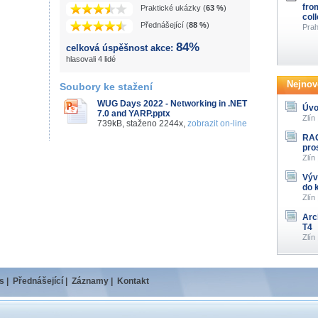
fro
Praktické ukázky (
63 %
)
col
Přednášející (
88 %
)
Prah
84%
celková úspěšnost akce:
hlasovali 4 lidé
Nejnově
Soubory ke stažení
WUG Days 2022 - Networking in .NET
Úvo
7.0 and YARP.pptx
Zlín
739kB, staženo 2244x,
zobrazit on-line
RAG
pro
Zlín
Výv
do 
Zlín
Arc
T4
Zlín
s
|
Přednášející
|
Záznamy
|
Kontakt