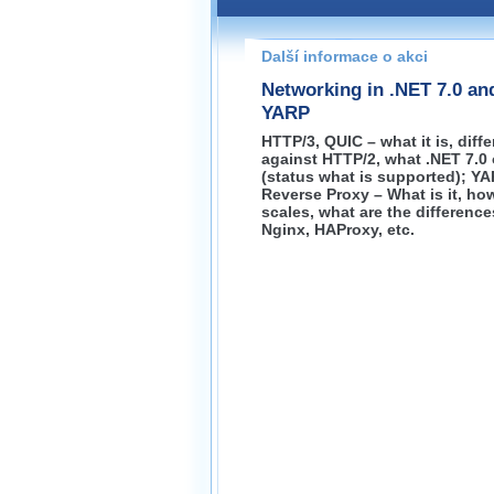
Pokud máte jakýkoliv dotaz na
prosím neváhejte nás kontakt
Další informace o akci
brno@wug.cz
Networking in .NET 7.0 an
YARP
HTTP/3, QUIC – what it is, diff
against HTTP/2, what .NET 7.0 
(status what is supported); YA
Reverse Proxy – What is it, how
scales, what are the difference
Nginx, HAProxy, etc.