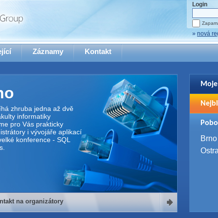
Login
Zapama
»
nová re
jící
Záznamy
Kontakt
Moje
no
Pro zo
Nejbl
se pro
íhá zhruba jedna až dvě
ulty informatiky
2. 9. 
Pobo
me pro Vás prakticky
WUG 
trátory i vývojáře aplikací
4. 9. 
Brno
elké konference - SQL
SQL 
s.
Ostr
ntakt na organizátory
organizátory