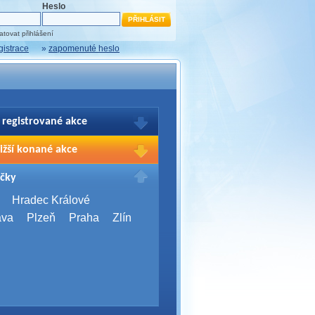
Heslo
tovat přihlášení
gistrace
»
zapomenuté heslo
 registrované akce
brazení Vašich registrací na akce
ižší konané akce
sím přihlašte.
2026,
Brno
čky
Days 2026
2026,
Brno
Hradec Králové
Server Bootcamp 2026
ava
Plzeň
Praha
Zlín