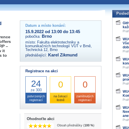
 organizátory této akce,
ovat na e-mailu:
Posled
d
Git
Datum a místo konání:
kaž
15.9.2022 od 13:00 do 13:45
Prah
Brno
pobočka:
erence
WUG
offers
místo:
Fakulta elektrotechniky a
Vše
RP –
komunikačních technologií VUT v Brně,
dob
Technická 12, Brno
 it
Prah
Karel Zikmund
s to
přednášející:
WUG
kon
Prah
Registrace na akci
WUG
pro
24
0
0
Prah
ze 300
WUG
Kom
potvrzených
na čekací
zamítnutých
Prah
registrací
listině
registrací
WUG
New
ane
Ohodnoťte akci
Prah
Obsah přednášky (
100 %
)
WUG