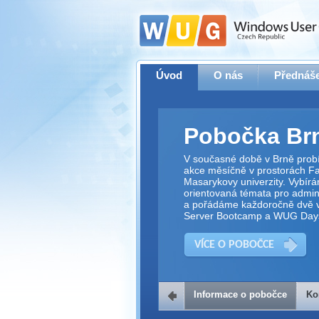
Úvod
O nás
Přednáše
Pobočka Br
V současné době v Brně prob
akce měsíčně v prostorách Fak
Masarykovy univerzity. Vybírá
orientovaná témata pro adminis
a pořádáme každoročně dvě v
Server Bootcamp a WUG Day
VÍCE O POBOČCE
Informace o pobočce
Ko
Kontakt na 