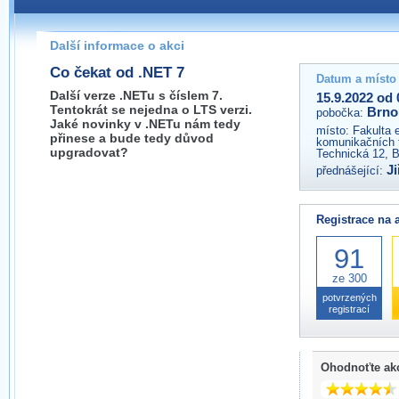
Pokud máte jakýkoliv dotaz na organizátory této akce,
prosím neváhejte nás kontaktovat na e-mailu:
Další informace o akci
brno@wug.cz
Co čekat od .NET 7
Datum a místo
Další verze .NETu s číslem 7.
15.9.2022 od 
Tentokrát se nejedna o LTS verzi.
Brno
pobočka:
Jaké novinky v .NETu nám tedy
místo:
Fakulta 
přinese a bude tedy důvod
komunikačních 
upgradovat?
Technická 12, 
Ji
přednášející:
Registrace na 
91
ze 300
potvrzených
registrací
Ohodnoťte ak