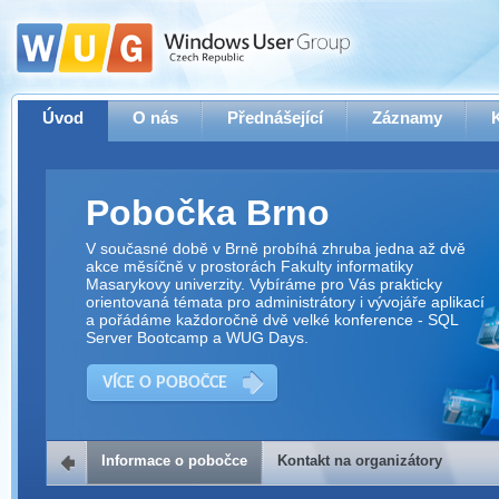
Úvod
O nás
Přednášející
Záznamy
Pobočka Brno
V současné době v Brně probíhá zhruba jedna až dvě
akce měsíčně v prostorách Fakulty informatiky
Masarykovy univerzity. Vybíráme pro Vás prakticky
orientovaná témata pro administrátory i vývojáře aplikací
a pořádáme každoročně dvě velké konference - SQL
Server Bootcamp a WUG Days.
VÍCE O POBOČCE
Informace o pobočce
Kontakt na organizátory
Kontakt na organizátory