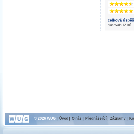
celková úspěš
hlasovalo 12 lidí
© 2026 WUG
|
Úvod
|
O nás
|
Přednášející
|
Záznamy
|
Ko