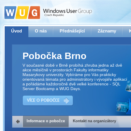
Úvod
O nás
Přednášející
Záznamy
Pobočka Brno
V současné době v Brně probíhá zhruba jedna až dvě
akce měsíčně v prostorách Fakulty informatiky
Masarykovy univerzity. Vybíráme pro Vás prakticky
orientovaná témata pro administrátory i vývojáře aplikací
a pořádáme každoročně dvě velké konference - SQL
Server Bootcamp a WUG Days.
VÍCE O POBOČCE
Informace o pobočce
Kontakt na organizátory
Kontakt na organizátory