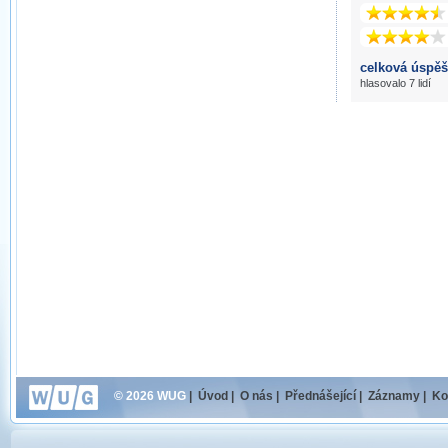
celková úspěš
hlasovalo 7 lidí
© 2026 WUG
|
Úvod
|
O nás
|
Přednášející
|
Záznamy
|
Ko