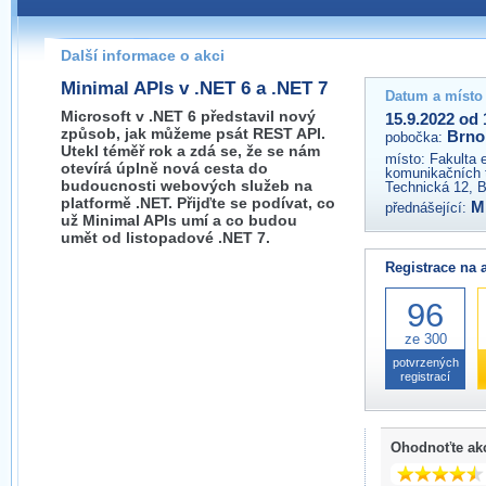
Pokud máte jakýkoliv dotaz na organizátory této akce,
prosím neváhejte nás kontaktovat na e-mailu:
Další informace o akci
brno@wug.cz
Minimal APIs v .NET 6 a .NET 7
Datum a místo
Microsoft v .NET 6 představil nový
15.9.2022 od 
způsob, jak můžeme psát REST API.
Brno
pobočka:
Utekl téměř rok a zdá se, že se nám
místo:
Fakulta 
otevírá úplně nová cesta do
komunikačních 
budoucnosti webových služeb na
Technická 12, 
platformě .NET. Přijďte se podívat, co
M
přednášející:
už Minimal APIs umí a co budou
umět od listopadové .NET 7.
Registrace na 
96
ze 300
potvrzených
registrací
Ohodnoťte ak