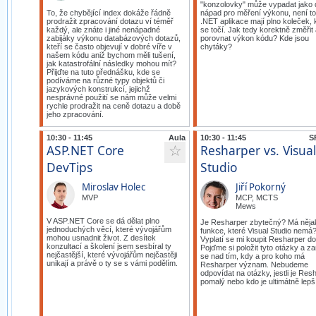
"konzolovky" může vypadat jako 
To, že chybějící index dokáže řádně
nápad pro měření výkonu, není to
prodražit zpracování dotazu ví téměř
.NET aplikace mají plno koleček, 
každý, ale znáte i jiné nenápadné
se točí. Jak tedy korektně změřit
zabijáky výkonu databázových dotazů,
porovnat výkon kódu? Kde jsou
kteří se často objevují v dobré víře v
chytáky?
našem kódu aniž bychom měli tušení,
jak katastrofální následky mohou mít?
Přijďte na tuto přednášku, kde se
podíváme na různé typy objektů či
jazykových konstrukcí, jejichž
nesprávné použití se nám může velmi
rychle prodražit na ceně dotazu a době
jeho zpracování.
10:30 - 11:45
Aula
10:30 - 11:45
S
ASP.NET Core
Resharper vs. Visual
☆
DevTips
Studio
Miroslav Holec
Jiří Pokorný
MVP
MCP, MCTS
Mews
V ASP.NET Core se dá dělat plno
Je Resharper zbytečný? Má něja
jednoduchých věcí, které vývojářům
funkce, které Visual Studio nemá
mohou usnadnit život. Z desítek
Vyplatí se mi koupit Resharper do
konzultací a školení jsem sesbíral ty
Pojďme si položit tyto otázky a z
nejčastější, které vývojářům nejčastěji
se nad tím, kdy a pro koho má
unikají a právě o ty se s vámi podělím.
Resharper význam. Nebudeme
odpovídat na otázky, jestli je Res
pomalý nebo kdo je ultimátně lepš