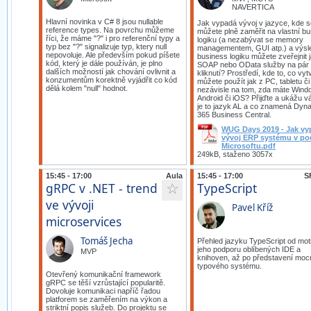
NAVERTICA
Hlavní novinka v C# 8 jsou nullable
Jak vypadá vývoj v jazyce, kde s
reference types. Na povrchu můžeme
můžete plně zaměřit na vlastní b
říci, že máme "?" i pro referenční typy a
logiku (a nezabývat se memory
typ bez "?" signalizuje typ, ktery null
managementem, GUI atp.) a výsl
nepovoluje. Ale především pokud píšete
business logiku můžete zveřejnit 
kód, který je dále používán, je plno
SOAP nebo OData služby na pár
dalších možností jak chování ovlivnit a
kliknutí? Prostředí, kde to, co vytv
konzumentům korektně vyjádřit co kód
můžete použít jak z PC, tabletu či
dělá kolem "null" hodnot.
nezávisle na tom, zda máte Wind
Android či iOS? Přijďte a ukážu v
je to jazyk AL a co znamená Dyn
365 Business Central.
WUG Days 2019 - Jak vy
vývoj ERP systému v po
Microsoftu.pdf
249kB, staženo 3057x
15:45 - 17:00
Aula
15:45 - 17:00
S
gRPC v .NET - trend
TypeScript
☆
ve vývoji
Pavel Kříž
microservices
Tomáš Jecha
Přehled jazyku TypeScript od mot
jeho podporu oblíbených IDE a
MVP
knihoven, až po představení mo
typového systému.
Otevřený komunikační framework
gRPC se těší vzrůstající popularitě.
Dovoluje komunikaci napříč řadou
platforem se zaměřením na výkon a
striktní popis služeb. Do projektu se