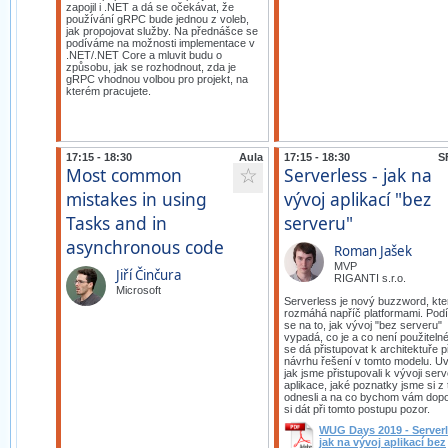
zapojil i .NET a dá se očekávat, že
používání gRPC bude jednou z voleb,
jak propojovat služby. Na přednášce se
podíváme na možnosti implementace v
.NET/.NET Core a mluvit budu o
způsobu, jak se rozhodnout, zda je
gRPC vhodnou volbou pro projekt, na
kterém pracujete.
17:15 - 18:30
Aula
17:15 - 18:30
S
Most common
Serverless - jak na
☆
mistakes in using
vývoj aplikací "bez
Tasks and in
serveru"
asynchronous code
Roman Jašek
MVP
Jiří Činčura
RIGANTI s.r.o.
Microsoft
Serverless je nový buzzword, kte
rozmáhá napříč platformami. Po
se na to, jak vývoj "bez serveru"
vypadá, co je a co není použitelné
se dá přistupovat k architektuře p
návrhu řešení v tomto modelu. Uv
jak jsme přistupovali k vývoji ser
aplikace, jaké poznatky jsme si z
odnesli a na co bychom vám dopor
si dát při tomto postupu pozor.
WUG Days 2019 - Serverl
jak na vývoj aplikací bez