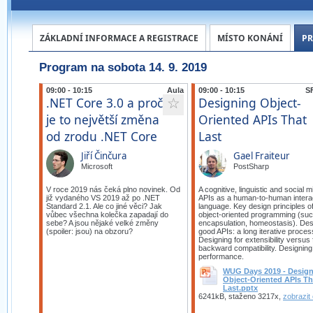
ZÁKLADNÍ INFORMACE A REGISTRACE
MÍSTO KONÁNÍ
P
Program na sobota 14. 9. 2019
09:00 - 10:15
Aula
09:00 - 10:15
SF
.NET Core 3.0 a proč
Designing Object-
☆
je to největší změna
Oriented APIs That
od zrodu .NET Core
Last
Jiří Činčura
Gael Fraiteur
Microsoft
PostSharp
V roce 2019 nás čeká plno novinek. Od
A cognitive, linguistic and social m
již vydaného VS 2019 až po .NET
APIs as a human-to-human intera
Standard 2.1. Ale co jiné věci? Jak
language. Key design principles o
vůbec všechna kolečka zapadají do
object-oriented programming (su
sebe? A jsou nějaké velké změny
encapsulation, homeostasis). Des
(spoiler: jsou) na obzoru?
good APIs: a long iterative proces
Designing for extensibility versus 
backward compatibility. Designing
performance.
WUG Days 2019 - Desig
Object-Oriented APIs Th
Last.pptx
6241kB, staženo 3217x,
zobrazit 