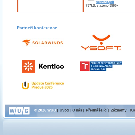
serveru.pdf
737kB, staženo 3596x
Partneři konference
© 2026 WUG
|
Úvod
|
O nás
|
Přednášející
|
Záznamy
|
Ko