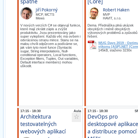
špatně
[Core]
Jiří Pokorný
Robert Haken
MCP, MCTS
MVP
Mews
HAVIT, s.r.o.
V nových verzích C# se objevují funkce,
Dema. Přednáška plná ukázek
které mají zkrátit zápis a zvýšit
obvyklých i méně obvyklých
produktivitu. Jsou prezentovány jako
výkonových problémů a způsobů j
super vylepšení. Každá věc má ovšem i
řešení.
odvrácenou stranu mince. Stanu se na
WUG Days 2019 - Optima
malou chvíli odpůrcem a podíváme se,
výkonu [ASP].NET [Core
jak vám tyto nové funce (Syntactic
145kB, staženo 3230x
sugar, String interpolations, Null-
conditional operators, Local functions,
Exception filters, Tuples, Out variables,
Default interface members) mohou
uškodit.
17:15 - 18:30
Aula
17:15 - 18:30
SF
Architektura
DevOps pro
☆
testovatelných
desktopové aplikac
webových aplikací
a distribuce pomocí