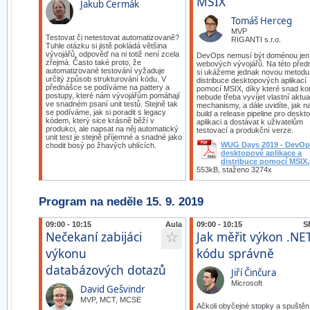
MSIX
Jakub Čermák
Tomáš Herceg
MVP
Testovat či netestovat automatizovaně?
RIGANTI s.r.o.
Tuhle otázku si jistě pokládá většina
vývojářů, odpověď na ni totiž není zcela
DevOps nemusí být doménou jen
zřejmá. Často také proto, že
webových vývojářů. Na této pře
automatizované testování vyžaduje
si ukážeme jednak novou metodu
určitý způsob strukturování kódu. V
distribuce desktopových aplikací
přednášce se podíváme na pattery a
pomocí MSIX, díky které snad k
postupy, které nám vývojářům pomáhají
nebude třeba vyvíjet vlastní aktua
ve snadném psaní unit testů. Stejně tak
mechanismy, a dále uvidíte, jak na
se podíváme, jak si poradit s legacy
build a release pipeline pro desk
kódem, který sice krásně běží v
aplikaci a dostávat k uživatelům
produkci, ale napsat na něj automatický
testovací a produkční verze.
unit test je stejně příjemné a snadné jako
WUG Days 2019 - DevOp
chodit bosý po žhavých uhlících.
desktopové aplikace a
distribuce pomocí MSIX
553kB, staženo 3274x
Program na neděle 15. 9. 2019
09:00 - 10:15
Aula
09:00 - 10:15
S
Nečekaní zabijáci
Jak měřit výkon .NE
☆
výkonu
kódu správně
databázových dotazů
Jiří Činčura
Microsoft
David Gešvindr
MVP, MCT, MCSE
Ačkoli obyčejné stopky a spuštěn