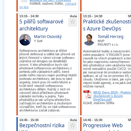
aplikace na .NET Core.pptx
4188kB, staženo 3186x,
zobrazit
on-line
13:15 - 14:30
Aula
13:15 - 14:30
SF
5 pilířů softwarové
Praktické zkušenosti
☆
architektury
s Azure DevOps
Martin Osovský
Tomáš Herceg
Y Soft
MVP
RIGANTI s.r.o.
Softwarovou architekturu je těžké
Automatické buildy a nasazování 
přesně definovat a odlišit tak přesně od
velmi populární. V RIGANTI jsme
jiných činností v rámci vývoje softwaru
zavedli na všech projektech a b
zejména od designu na detailnější
ho jako naprostou samozřejmost.
úrovni. V této přednášce bych rád
této přednášce vám ukážeme klas
představil softwarovou architekturu z
mírně netradiční použití CI/CD. Uv
pohledu pěti základních pilířů, které
jak nasazovat do produkce webo
podle mého názoru nejen postihují hlubší
aplikaci, ať už na on-premise IIS, 
podstatu architektury, ale jsou to také
cloudu. Ukážeme si také, jak vytv
aspekty, které jsou mi velmi blízké a
vlastní build agendy, a na jaká úsk
kvůli nimž vlastně softwarovou
můžete narazit.
architekturu dělám. Každý z nich mi
WUG Days 2019 - Prakti
zároveň dává příležitost představit
zkušenosti s Azure
základní techniky a pojmy. Tato
DevOps.pdf
přednáška je tak určena především
611kB, staženo 3286x
začínajícím architektům a zkušeným
vývojářům, kteří by se rádi softwarovou
architekturou začali zabývat.
14:45 - 15:30
Aula
14:45 - 15:30
SF
Bezpečnostní rizika
Progressive Web
☆