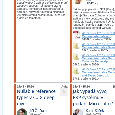
MVP
spustí webová aplikace přijde na ni první
HAVIT, s.r.o.
webový request. Řeč bude o startu
aplikace, konfiguraci host prostředí a
Jak funguje paměť v .NET [Core],
aplikace, chování runtimu vzhledem k
děje na zásobníku při běhu aplika
vývojářskému a produkčnímu prostředí
pracuje Garbage Collector a co b
a dalších tématech.
aplikace měly dodržovat, aby mu
neházely klacky pod nohy? Ukáz
fungování paměti v .NET [Core], 
pod pokličku s pomocí WinDbg.
WUG Days 2019 - .NET [
Memory Internals.pdf
1474kB, staženo 3315x
WUG Days 2019 - .NET [
Memory Internals - Demo
15kB, staženo 2962x
WUG Days 2019 - .NET [
Memory Internals - Gar
Collector Demo.zip
24kB, staženo 3034x
WUG Days 2019 - .NET [
Memory Internals - Mem
and Types Demo.zip
37kB, staženo 2921x
14:45 - 15:30
Aula
14:45 - 15:30
S
Nullable reference
Jak vypadá vývoj
☆
types v C# 8 deep
ERP systému v
dive
podání Microsoftu?
Jiří Činčura
Kamil Sáček
Microsoft
MVP, MCTS