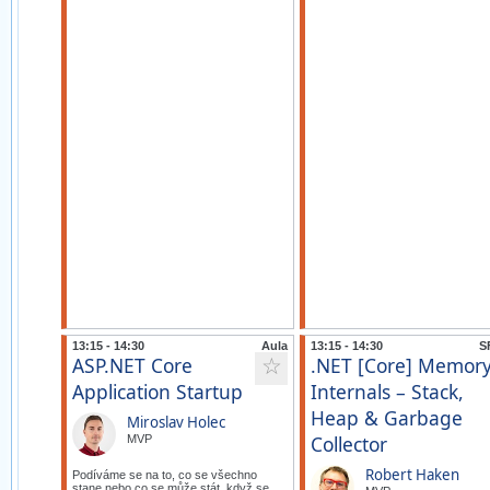
13:15 - 14:30
Aula
13:15 - 14:30
S
ASP.NET Core
.NET [Core] Memor
☆
Application Startup
Internals – Stack,
Heap & Garbage
Miroslav Holec
Collector
MVP
Robert Haken
Podíváme se na to, co se všechno
stane nebo co se může stát, když se