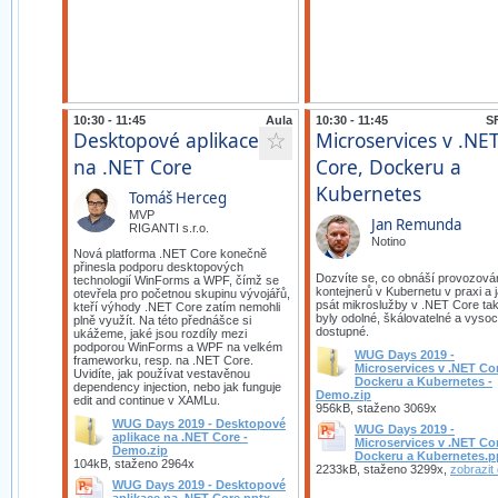
10:30 - 11:45
Aula
10:30 - 11:45
SF
Desktopové aplikace
Microservices v .NE
☆
na .NET Core
Core, Dockeru a
Kubernetes
Tomáš Herceg
MVP
Jan Remunda
RIGANTI s.r.o.
Notino
Nová platforma .NET Core konečně
přinesla podporu desktopových
Dozvíte se, co obnáší provozová
technologií WinForms a WPF, čímž se
kontejnerů v Kubernetu v praxi a 
otevřela pro početnou skupinu vývojářů,
psát mikroslužby v .NET Core tak
kteří výhody .NET Core zatím nemohli
byly odolné, škálovatelné a vyso
plně využít. Na této přednášce si
dostupné.
ukážeme, jaké jsou rozdíly mezi
podporou WinForms a WPF na velkém
WUG Days 2019 -
frameworku, resp. na .NET Core.
Microservices v .NET Co
Uvidíte, jak používat vestavěnou
Dockeru a Kubernetes -
dependency injection, nebo jak funguje
Demo.zip
edit and continue v XAMLu.
956kB, staženo 3069x
WUG Days 2019 - Desktopové
WUG Days 2019 -
aplikace na .NET Core -
Microservices v .NET Co
Demo.zip
Dockeru a Kubernetes.p
104kB, staženo 2964x
2233kB, staženo 3299x,
zobrazit 
WUG Days 2019 - Desktopové