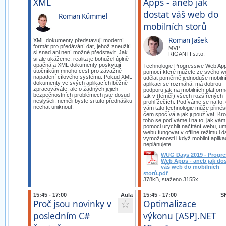
XML
Apps - aneb jak
dostat váš web do
Roman Kümmel
mobilních storů
Roman Jašek
XML dokumenty představují moderní
formát pro předávání dat, jehož zneužití
MVP
si snad ani není možné představit. Jak
RIGANTI s.r.o.
si ale ukážeme, realita je bohužel úplně
opačná a XML dokumenty poskytují
Technologie Progressive Web Ap
útočníkům mnoho cest pro závažné
pomocí které můžete ze svého w
napadení cílového systému. Pokud XML
udělat poměrně jednoduše mobiln
dokumenty ve svých aplikacích běžně
aplikaci se rozmáhá, má dobrou
zpracováváte, ale o žádných jejich
podporu jak na mobilních platfor
bezpečnostních problémech jste dosud
tak v (téměř) všech rozšířených
neslyšeli, neměli byste si tuto přednášku
prohlížečích. Podíváme se na to,
nechat uniknout.
vám tato technologie může přinést
čem spočívá a jak ji používat. K
toho se podíváme i na to, jak vá
pomoci urychlit načítání webu, um
webu fungovat v offline režimu i da
vymoženosti i když mobilní aplikac
neplánujete.
WUG Days 2019 - Progre
Web Apps - aneb jak dos
váš web do mobilních
storů.pdf
378kB, staženo 3155x
15:45 - 17:00
Aula
15:45 - 17:00
SF
Proč jsou novinky v
Optimalizace
☆
posledním C#
výkonu [ASP].NET