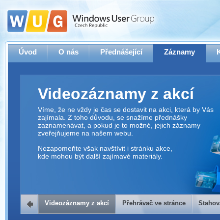
Úvod
O nás
Přednášející
Záznamy
Videozáznamy z akcí
Víme, že ne vždy je čas se dostavit na akci, která by Vás
zajímala. Z toho důvodu, se snažíme přednášky
zaznamenávat, a pokud je to možné, jejich záznamy
zveřejňujeme na našem webu.
Nezapomeňte však navštívit i stránku akce,
kde mohou být další zajímavé materiály.
Videozáznamy z akcí
Přehrávač ve stránce
Stahov
Přehrávač ve stránce