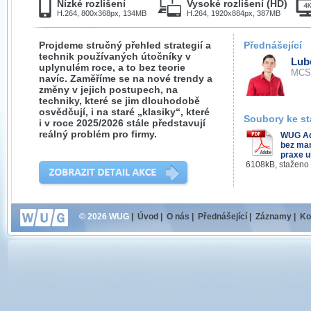
Nízké rozlišení
Vysoké rozlišení (HD)
H.264, 800x368px, 134MB
H.264, 1920x884px, 387MB
Projdeme stručný přehled strategií a
Přednášející
technik používaných útočníky v
Lub
uplynulém roce, a to bez teorie
MCS
navíc. Zaměříme se na nové trendy a
změny v jejich postupech, na
techniky, které se jim dlouhodobě
osvědčují, i na staré „klasiky“, které
Soubory ke st
i v roce 2025/2026 stále představují
reálný problém pro firmy.
WUG Ad
bez mar
praxe u
6108kB, staženo
© 2026 WUG
|
Úvod
|
O nás
|
Přednášející
|
Záznamy
|
Ko