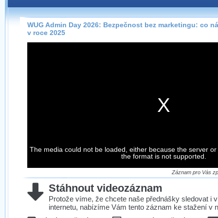
Záznamy na našem webu můžete pohodlně sledovat
přímo na stránce s využitím našeho
HTML 5
nebo
Silverlight
přehrávače.
WUG Admin Day 2026: Bezpečnost bez marketingu: co n
v roce 2025
Stránka se sama rozhodne, na základě toho, jaké
technologie podporuje Váš prohlížeč, který přehrávač
použít, abyste záznam mohli sledovat v nejvyšší
možné kvalitě.
Stahování záznamů
Víme, že občas chcete sledovat záznamy i v místech,
kde není připojení k internetu, což současný přehrávač
neumožňuje, proto umožňujeme stahování vybraných
The media could not be loaded, either because the server or
záznamů.
the format is not supported.
Velmi staré záznamy máme historicky uložené
ve formátu, který není vhodný pro stahování,
Záznam pro Vás zpr
proto je ke stažení nenabízíme.
Stáhnout videozáznam
Protože víme, že chcete naše přednášky sledovat i v
internetu, nabízíme Vám tento záznam ke stažení v n