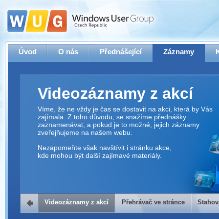
Úvod
O nás
Přednášející
Záznamy
Videozáznamy z akcí
Víme, že ne vždy je čas se dostavit na akci, která by Vás
zajímala. Z toho důvodu, se snažíme přednášky
zaznamenávat, a pokud je to možné, jejich záznamy
zveřejňujeme na našem webu.
Nezapomeňte však navštívit i stránku akce,
kde mohou být další zajímavé materiály.
Videozáznamy z akcí
Přehrávač ve stránce
Stahov
Přehrávač ve stránce