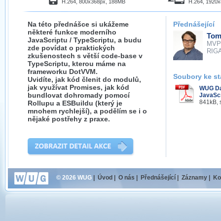
H.264, 800x368px, 188MB
H.264, 1920
Na této přednášce si ukážeme
Přednášející
některé funkce moderního
Tom
JavaScriptu / TypeScriptu, a budu
MVP
zde povídat o praktických
RIGA
zkušenostech s větší code-base v
TypeScriptu, kterou máme na
frameworku DotVVM.
Soubory ke st
Uvidíte, jak kód členit do modulů,
jak využívat Promises, jak kód
WUG Da
bundlovat dohromady pomocí
JavaScr
841kB, 
Rollupu a ESBuildu (který je
mnohem rychlejší), a podělím se i o
nějaké postřehy z praxe.
© 2026 WUG
|
Úvod
|
O nás
|
Přednášející
|
Záznamy
|
Ko