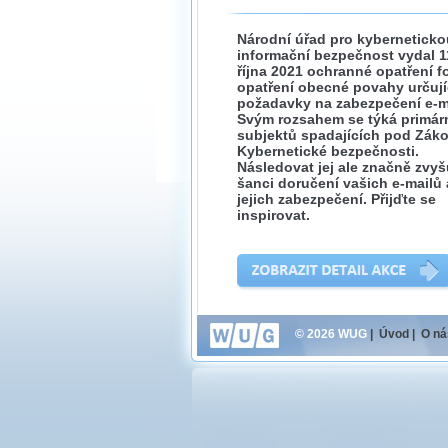
Národní úřad pro kyberneticko
informační bezpečnost vydal 1
října 2021 ochranné opatření 
opatření obecné povahy určují
požadavky na zabezpečení e-m
Svým rozsahem se týká primár
subjektů spadajících pod Zák
Kybernetické bezpečnosti.
Následovat jej ale značně zvyš
šanci doručení vašich e-mailů 
jejich zabezpečení. Přijďte se
inspirovat.
© 2026 WUG
|
Úvod
|
O ná