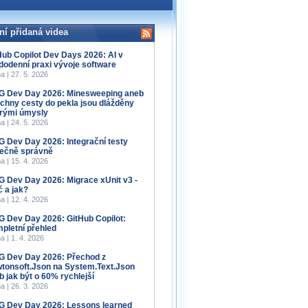
ní přidaná videa
Hub Copilot Dev Days 2026: AI v
dodenní praxi vývoje software
a | 27. 5. 2026
 Dev Day 2026: Minesweeping aneb
chny cesty do pekla jsou dlážděny
rými úmysly
a | 24. 5. 2026
 Dev Day 2026: Integrační testy
ečně správně
a | 15. 4. 2026
 Dev Day 2026: Migrace xUnit v3 -
č a jak?
a | 12. 4. 2026
 Dev Day 2026: GitHub Copilot:
pletní přehled
a | 1. 4. 2026
 Dev Day 2026: Přechod z
tonsoft.Json na System.Text.Json
b jak být o 60% rychlejší
a | 26. 3. 2026
 Dev Day 2026: Lessons learned