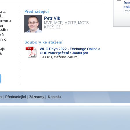
fro
col
u a
Přednášející
Prah
1.
Petr Vlk
formou
MVP, MCP, MCITP, MCTS
cí
KPCS CZ
ailu.
né
on o
Soubory ke stažení
uje
WUG Days 2022 - Exchange Online a
a
OOP zabezpečení e-mailu.pdf
1933kB, staženo 2483x
s
|
Přednášející
|
Záznamy
|
Kontakt