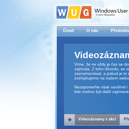
Úvod
O nás
Přednáše
Videozáznam
Víme, že ne vždy je čas se dos
zajímala. Z toho důvodu, se 
zaznamenávat, a pokud je to 
zveřejňujeme na našem webu
Nezapomeňte však navštívit i 
kde mohou být další zajímavé 
Videozáznamy z akcí
Př
Přehrávač v