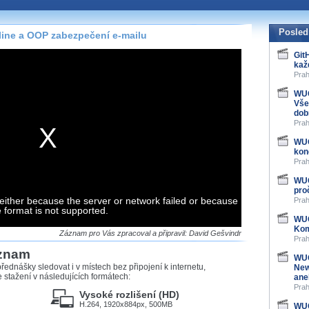
te pohodlně sledovat
našeho
HTML 5
nebo
Posled
ine a OOP zabezpečení e-mailu
 základě toho, jaké
Git
kaž
hlížeč, který přehrávač
Prah
ledovat v nejvyšší
WUG
Vše
dob
Prah
WUG
záznamů
kon
Prah
at záznamy i v místech,
WUG
u, což současný přehrávač
pro
either because the server or network failed or because
me stahování vybraných
Prah
e format is not supported.
WUG
Kom
storicky uložené
Záznam pro Vás zpracoval a připravil: David Gešvindr
Prah
 pro stahování,
áznam
e.
WUG
řednášky sledovat i v místech bez připojení k internetu,
New
stažení v následujících formátech:
ane
Prah
Vysoké rozlišení (HD)
H.264, 1920x884px, 500MB
WUG