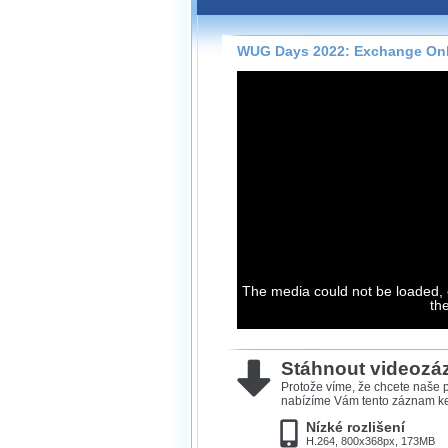
Záznamy na našem webu může
přímo na stránce s využitím 
Silverlight
přehrávače.
WUG Days 2022: Exchange Onl
Stránka se sama rozhodne, na
technologie podporuje Váš pro
použít, abyste záznam mohli s
možné kvalitě.
Stahování 
Víme, že občas chcete sledov
kde není připojení k internet
The media could not be loaded, 
neumožňuje, proto umožňuje
th
záznamů.
Velmi staré záznamy máme hi
ve formátu, který není vhodný
Stáhnout videoz
proto je ke stažení nenabízím
Protože víme, že chcete naše p
nabízíme Vám tento záznam ke 
Nízké rozlišení
H.264, 800x368px, 173MB