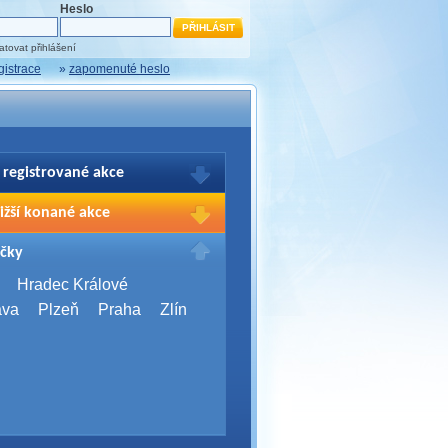
Heslo
tovat přihlášení
gistrace
»
zapomenuté heslo
 registrované akce
brazení Vašich registrací na akce
ižší konané akce
sím přihlašte.
2026,
Brno
čky
Days 2026
2026,
Brno
Hradec Králové
Server Bootcamp 2026
ava
Plzeň
Praha
Zlín