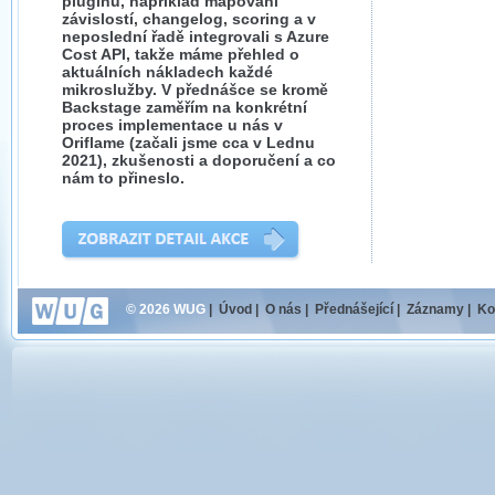
pluginů, například mapování
závislostí, changelog, scoring a v
neposlední řadě integrovali s Azure
Cost API, takže máme přehled o
aktuálních nákladech každé
mikroslužby. V přednášce se kromě
Backstage zaměřím na konkrétní
proces implementace u nás v
Oriflame (začali jsme cca v Lednu
2021), zkušenosti a doporučení a co
nám to přineslo.
© 2026 WUG
|
Úvod
|
O nás
|
Přednášející
|
Záznamy
|
Ko