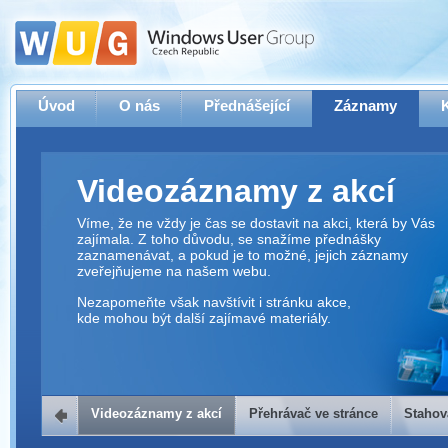
Úvod
O nás
Přednášející
Záznamy
Videozáznamy z akcí
Víme, že ne vždy je čas se dostavit na akci, která by Vás
zajímala. Z toho důvodu, se snažíme přednášky
zaznamenávat, a pokud je to možné, jejich záznamy
zveřejňujeme na našem webu.
Nezapomeňte však navštívit i stránku akce,
kde mohou být další zajímavé materiály.
Videozáznamy z akcí
Přehrávač ve stránce
Stahov
Přehrávač ve stránce