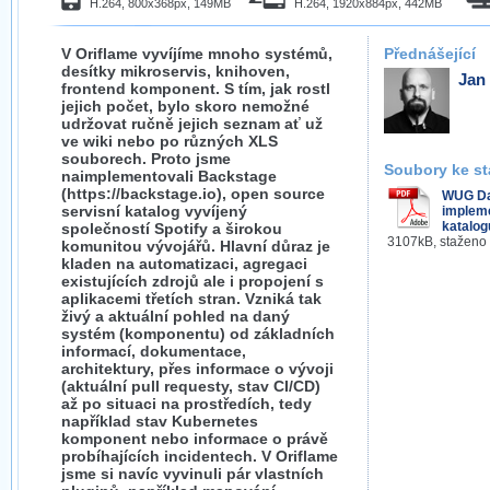
H.264, 800x368px, 149MB
H.264, 1920x884px, 442MB
V Oriflame vyvíjíme mnoho systémů,
Přednášející
desítky mikroservis, knihoven,
Jan
frontend komponent. S tím, jak rostl
jejich počet, bylo skoro nemožné
udržovat ručně jejich seznam ať už
ve wiki nebo po různých XLS
souborech. Proto jsme
Soubory ke st
naimplementovali Backstage
(https://backstage.io), open source
WUG Da
servisní katalog vyvíjený
implem
katalog
společností Spotify a širokou
3107kB, staženo
komunitou vývojářů. Hlavní důraz je
kladen na automatizaci, agregaci
existujících zdrojů ale i propojení s
aplikacemi třetích stran. Vzniká tak
živý a aktuální pohled na daný
systém (komponentu) od základních
informací, dokumentace,
architektury, přes informace o vývoji
(aktuální pull requesty, stav CI/CD)
až po situaci na prostředích, tedy
například stav Kubernetes
komponent nebo informace o právě
probíhajících incidentech. V Oriflame
jsme si navíc vyvinuli pár vlastních