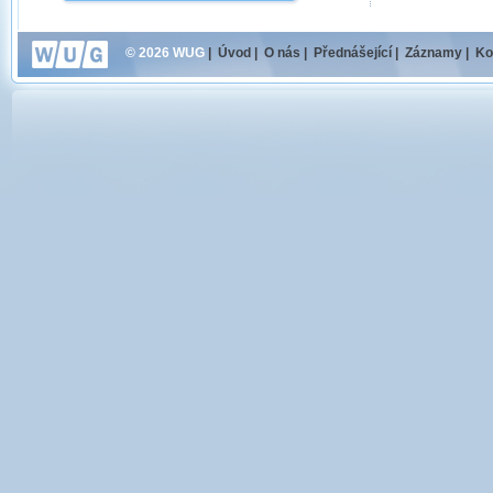
© 2026 WUG
|
Úvod
|
O nás
|
Přednášející
|
Záznamy
|
Ko