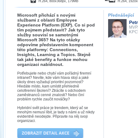
H.264, 800x368px, 179MB
H.264, 1920
Microsoft přichází s novými
Přednášející
službami z oblasti Employee
Petr
Experience Platform (EXP). Co si pod
MVP
tím pojmem představit? Jak tyto
KPC
služby souvisí se samotnými
Microsoft 365? Na tyto otázky
odpovíme představením komponent
této platformy: Connections,
Insights, Learning a Topics. Stejně
tak jaké benefity a funkce mohou
organizaci nabídnout.
Potřebujete nebo chybí vám pořádný firemní
intranet? Nevíte, kde vám hlava stojí a jaké
úkoly dnes vyžadují prioritní pozornost?
Hledáte místo, kam umístit přehledně
celofiremní školení? Ztrácíte s odchodem
zaměstnanců cenné znalosti? Nebo činí
problém rychle zaučit nováčky?
Hybridní svět práce je trendem, který ač se
mnohým nemusí líbit, je tady s námi a už nikdy
evidentně neodejde. Připravte na něj svoji
organizaci.