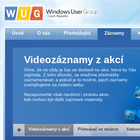
Úvod
O nás
Přednášející
Záznamy
Videozáznamy z akcí
Víme, že ne vždy je čas se dostavit na akci, která by Vás
zajímala. Z toho důvodu, se snažíme přednášky
zaznamenávat, a pokud je to možné, jejich záznamy
zveřejňujeme na našem webu.
Nezapomeňte však navštívit i stránku akce,
kde mohou být další zajímavé materiály.
Videozáznamy z akcí
Přehrávač ve stránce
Stahov
Přehrávač ve stránce