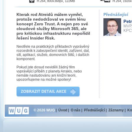
H.264, 800x368px, 122MB
H.264, 1920
Kterak rod Atreidů málem vymřel,
Přednášející
protože nedodržoval ve svém lénu
Petr
koncept Zero Trust. A nejen pro své
MVP
cloudové služby Microsoft 365, ale
KPC
pro kritickou infrastrukturu nepořídil
řešení Insider Risk.
Neotřele na praktických příkladech vyprávěný
rozcestník k zabezpečení identit, zařízení, dat,
sítí, aplikací, služeb, domovních štítů, i dalších
komponent.
Pokud jste dosud neviděli žádný film
vyprávějící příběh z planety Arrakis, nebo
nemáte nastudovánu ani knižní teorii,
upozorňujeme na možné spoilery!
© 2026 WUG
|
Úvod
|
O nás
|
Přednášející
|
Záznamy
|
Ko