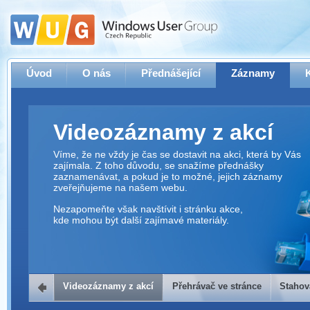
Úvod
O nás
Přednášející
Záznamy
Videozáznamy z akcí
Víme, že ne vždy je čas se dostavit na akci, která by Vás
zajímala. Z toho důvodu, se snažíme přednášky
zaznamenávat, a pokud je to možné, jejich záznamy
zveřejňujeme na našem webu.
Nezapomeňte však navštívit i stránku akce,
kde mohou být další zajímavé materiály.
Videozáznamy z akcí
Přehrávač ve stránce
Stahov
Přehrávač ve stránce