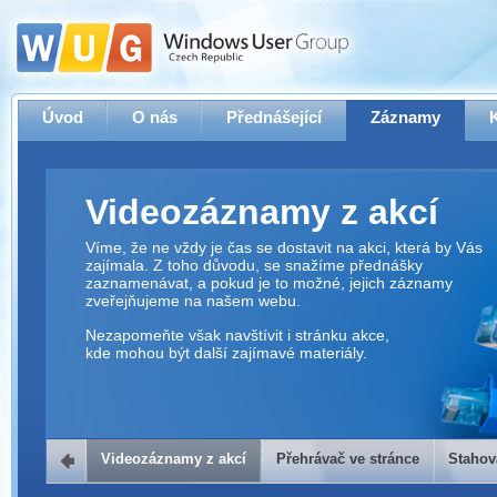
Úvod
O nás
Přednášející
Záznamy
Videozáznamy z akcí
Víme, že ne vždy je čas se dostavit na akci, která by Vás
zajímala. Z toho důvodu, se snažíme přednášky
zaznamenávat, a pokud je to možné, jejich záznamy
zveřejňujeme na našem webu.
Nezapomeňte však navštívit i stránku akce,
kde mohou být další zajímavé materiály.
Videozáznamy z akcí
Přehrávač ve stránce
Stahov
Přehrávač ve stránce