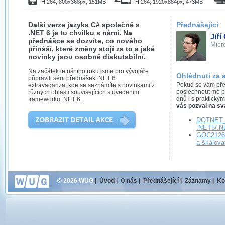
H.264, 800x368px, 151MB
H.264, 1920x884px, 473MB
Další verze jazyka C# společně s
Přednášející
.NET 6 je tu chvilku s námi. Na
Jiří
přednášce se dozvíte, co nového
Micr
přináší, které změny stojí za to a jaké
novinky jsou osobně diskutabilní.
Na začátek letošního roku jsme pro vývojáře
Ohlédnutí za 
připravili sérii přednášek .NET 6
Pokud se vám předn
extravaganza, kde se seznámíte s novinkami z
poslechnout mé p
různých oblastí souvisejících s uvedením
dnů i s praktickým
frameworku .NET 6.
vás pozval na sv
DOTNET_
.NET5/.N
GOC2126 
a škálova
© 2026 WUG
|
Úvod
|
O nás
|
Přednášející
|
Záznamy
|
Ko