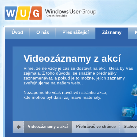
Úvod
O nás
Přednášející
Záznamy
Videozáznamy z akcí
Víme, že ne vždy je čas se dostavit na akci, která by Vás
zajímala. Z toho důvodu, se snažíme přednášky
zaznamenávat, a pokud je to možné, jejich záznamy
zveřejňujeme na našem webu.
Nezapomeňte však navštívit i stránku akce,
kde mohou být další zajímavé materiály.
Videozáznamy z akcí
Přehrávač ve stránce
Stahov
Přehrávač ve stránce