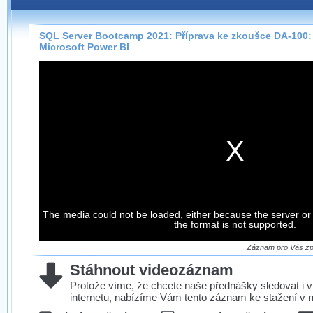
Záznamy na našem webu můžete pohodlně sledovat
přímo na stránce s využitím našeho
HTML 5
nebo
Silverlight
přehrávače.
SQL Server Bootcamp 2021: Příprava ke zkoušce DA-100: 
Microsoft Power BI
Stránka se sama rozhodne, na základě toho, jaké
technologie podporuje Váš prohlížeč, který přehrávač
použít, abyste záznam mohli sledovat v nejvyšší
možné kvalitě.
Stahování záznamů
Víme, že občas chcete sledovat záznamy i v místech,
kde není připojení k internetu, což současný přehrávač
neumožňuje, proto umožňujeme stahování vybraných
The media could not be loaded, either because the server or
záznamů.
the format is not supported.
Velmi staré záznamy máme historicky uložené
ve formátu, který není vhodný pro stahování,
Záznam pro Vás zpr
proto je ke stažení nenabízíme.
Stáhnout videozáznam
Protože víme, že chcete naše přednášky sledovat i v
internetu, nabízíme Vám tento záznam ke stažení v n