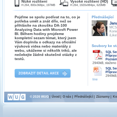
Nízké rozlišení
Vysoké rozlišení (HD)
H.264, 800x368px, 197MB
H.264, 1920x884px, 620MB
Pojďme se spolu podívat na to, co je
Přednášející
potřeba umět a znát dřív, než se
Jan
přihlásíte na zkoušku DA-100
MCS
Analyzing Data with Microsft Power
Koni
BI. Během hodiny projdeme
iLik
kompletní sezam témat, který jsem
Vám doplnila o odkazy na oficiální
Soubory ke st
výuková videa nebo materiály z
webu, ukážeme si několik triků, ale
SQL Se
nečekejte žádné skutečné otázky z
Příprav
testů.
Poznám
2940kB, staženo
SQL Se
Příprav
2949kB,
line
© 2026 WUG
|
Úvod
|
O nás
|
Přednášející
|
Záznamy
|
Ko