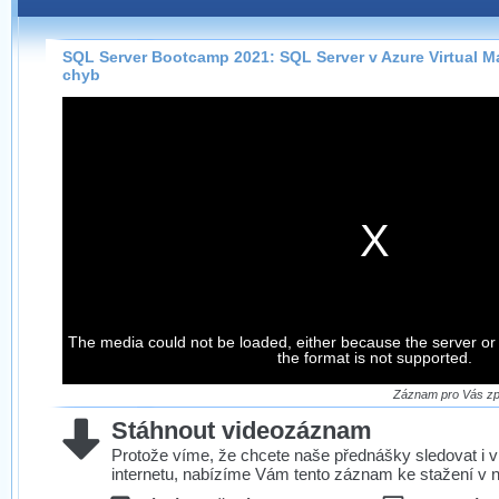
Záznamy na našem webu můžete pohodlně sledovat
přímo na stránce s využitím našeho
HTML 5
nebo
Silverlight
přehrávače.
SQL Server Bootcamp 2021: SQL Server v Azure Virtual 
chyb
Stránka se sama rozhodne, na základě toho, jaké
technologie podporuje Váš prohlížeč, který přehrávač
použít, abyste záznam mohli sledovat v nejvyšší
možné kvalitě.
Stahování záznamů
Víme, že občas chcete sledovat záznamy i v místech,
kde není připojení k internetu, což současný přehrávač
neumožňuje, proto umožňujeme stahování vybraných
The media could not be loaded, either because the server or
záznamů.
the format is not supported.
Velmi staré záznamy máme historicky uložené
ve formátu, který není vhodný pro stahování,
Záznam pro Vás zpr
proto je ke stažení nenabízíme.
Stáhnout videozáznam
Protože víme, že chcete naše přednášky sledovat i v
internetu, nabízíme Vám tento záznam ke stažení v n