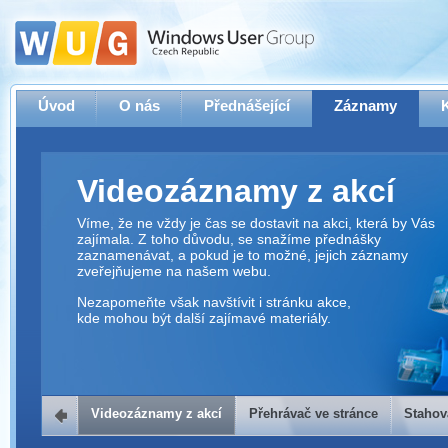
Úvod
O nás
Přednášející
Záznamy
Videozáznamy z akcí
Víme, že ne vždy je čas se dostavit na akci, která by Vás
zajímala. Z toho důvodu, se snažíme přednášky
zaznamenávat, a pokud je to možné, jejich záznamy
zveřejňujeme na našem webu.
Nezapomeňte však navštívit i stránku akce,
kde mohou být další zajímavé materiály.
Videozáznamy z akcí
Přehrávač ve stránce
Stahov
Přehrávač ve stránce