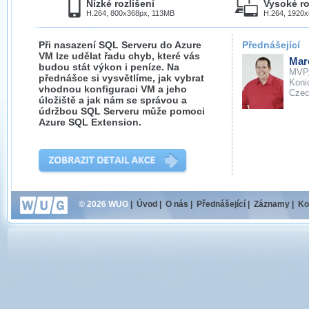
Nízké rozlišení
Vysoké ro
H.264, 800x368px, 113MB
H.264, 1920
Při nasazení SQL Serveru do Azure
Přednášející
VM lze udělat řadu chyb, které vás
Mar
budou stát výkon i peníze. Na
MVP
přednášce si vysvětlíme, jak vybrat
Koni
vhodnou konfiguraci VM a jeho
Cze
úložiště a jak nám se správou a
údržbou SQL Serveru může pomoci
Azure SQL Extension.
© 2026 WUG
|
Úvod
|
O nás
|
Přednášející
|
Záznamy
|
Ko