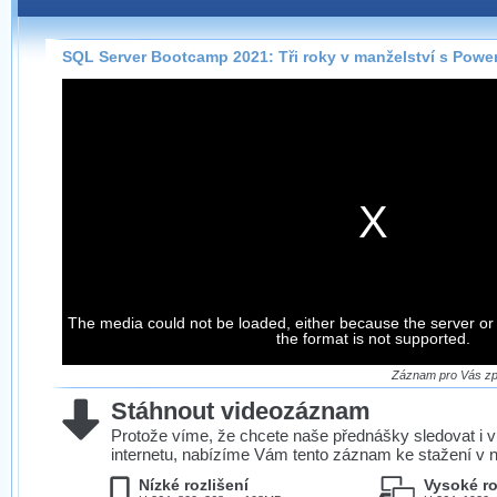
Záznamy na našem webu můžete pohodlně sledovat
přímo na stránce s využitím našeho
HTML 5
nebo
Silverlight
přehrávače.
SQL Server Bootcamp 2021: Tři roky v manželství s Powe
Stránka se sama rozhodne, na základě toho, jaké
technologie podporuje Váš prohlížeč, který přehrávač
použít, abyste záznam mohli sledovat v nejvyšší
možné kvalitě.
Stahování záznamů
Víme, že občas chcete sledovat záznamy i v místech,
kde není připojení k internetu, což současný přehrávač
The media could not be loaded, either because the server or
neumožňuje, proto umožňujeme stahování vybraných
the format is not supported.
záznamů.
Velmi staré záznamy máme historicky uložené
Záznam pro Vás zpr
ve formátu, který není vhodný pro stahování,
Stáhnout videozáznam
proto je ke stažení nenabízíme.
Protože víme, že chcete naše přednášky sledovat i v
internetu, nabízíme Vám tento záznam ke stažení v n
Nízké rozlišení
Vysoké ro