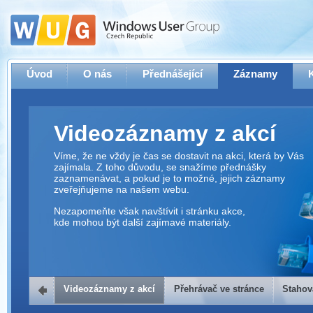
Úvod
O nás
Přednášející
Záznamy
Videozáznamy z akcí
Víme, že ne vždy je čas se dostavit na akci, která by Vás
zajímala. Z toho důvodu, se snažíme přednášky
zaznamenávat, a pokud je to možné, jejich záznamy
zveřejňujeme na našem webu.
Nezapomeňte však navštívit i stránku akce,
kde mohou být další zajímavé materiály.
Videozáznamy z akcí
Přehrávač ve stránce
Stahov
Přehrávač ve stránce