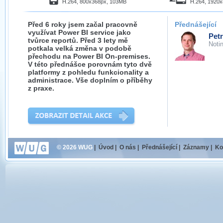
H.264, 800x368px, 103MB
H.264, 1920
Před 6 roky jsem začal pracovně
Přednášející
využívat Power BI service jako
Pet
tvůrce reportů. Před 3 lety mě
Noti
potkala velká změna v podobě
přechodu na Power BI On-premises.
V této přednášce porovnám tyto dvě
platformy z pohledu funkcionality a
administrace. Vše doplním o příběhy
z praxe.
© 2026 WUG
|
Úvod
|
O nás
|
Přednášející
|
Záznamy
|
Ko