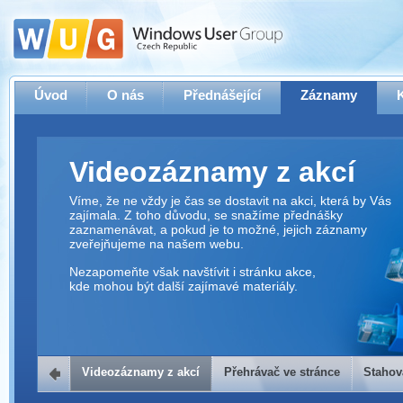
Úvod
O nás
Přednášející
Záznamy
Videozáznamy z akcí
Víme, že ne vždy je čas se dostavit na akci, která by Vás
zajímala. Z toho důvodu, se snažíme přednášky
zaznamenávat, a pokud je to možné, jejich záznamy
zveřejňujeme na našem webu.
Nezapomeňte však navštívit i stránku akce,
kde mohou být další zajímavé materiály.
Videozáznamy z akcí
Přehrávač ve stránce
Stahov
Přehrávač ve stránce