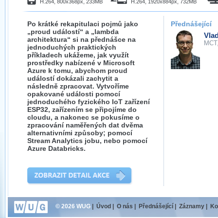
H.264, 800x368px, 233MB
H.264, 1920x884px, 732MB
Po krátké rekapitulaci pojmů jako
Přednášející
„proud událostí“ a „lambda
Vla
architektura“ si na přednášce na
MCT
jednoduchých praktických
příkladech ukážeme, jak využít
prostředky nabízené v Microsoft
Azure k tomu, abychom proud
událostí dokázali zachytit a
následně zpracovat. Vytvoříme
opakované události pomocí
jednoduchého fyzického IoT zařízení
ESP32, zařízením se připojíme do
cloudu, a nakonec se pokusíme o
zpracování naměřených dat dvěma
alternativními způsoby; pomocí
Stream Analytics jobu, nebo pomocí
Azure Databricks.
© 2026 WUG
|
Úvod
|
O nás
|
Přednášející
|
Záznamy
|
Ko