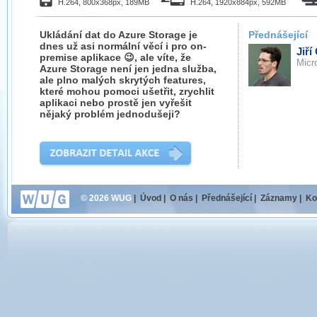
H.264, 800x368px, 189MB
H.264, 1920x884px, 592MB
Ukládání dat do Azure Storage je
Přednášející
dnes už asi normální věcí i pro on-
Jiří
premise aplikace 😉, ale víte, že
Micr
Azure Storage není jen jedna služba,
ale plno malých skrytých features,
které mohou pomoci ušetřit, zrychlit
aplikaci nebo prostě jen vyřešit
nějaký problém jednodušeji?
© 2026 WUG
|
Úvod
|
O nás
|
Přednášející
|
Záznamy
|
Ko