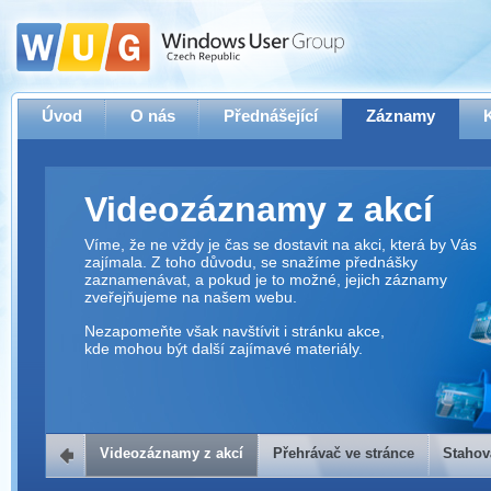
Úvod
O nás
Přednášející
Záznamy
Videozáznamy z akcí
Víme, že ne vždy je čas se dostavit na akci, která by Vás
zajímala. Z toho důvodu, se snažíme přednášky
zaznamenávat, a pokud je to možné, jejich záznamy
zveřejňujeme na našem webu.
Nezapomeňte však navštívit i stránku akce,
kde mohou být další zajímavé materiály.
Videozáznamy z akcí
Přehrávač ve stránce
Stahov
Přehrávač ve stránce