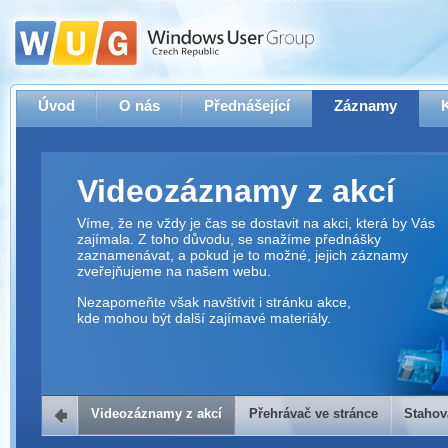
Úvod
O nás
Přednášející
Záznamy
Videozáznamy z akcí
Víme, že ne vždy je čas se dostavit na akci, která by Vás
zajímala. Z toho důvodu, se snažíme přednášky
zaznamenávat, a pokud je to možné, jejich záznamy
zveřejňujeme na našem webu.
Nezapomeňte však navštívit i stránku akce,
kde mohou být další zajímavé materiály.
Videozáznamy z akcí
Přehrávač ve stránce
Stahov
Přehrávač ve stránce