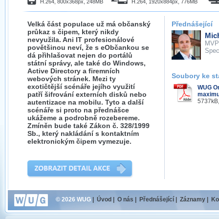
H.264, 800x368px, 248MB
H.264, 1920x884px, 776MB
Velká část populace už má občanský
Přednášející
průkaz s čipem, který nikdy
Mich
nevyužila. Ani IT profesionálové
MVP
povětšinou neví, že s eObčankou se
Spec
dá přihlašovat nejen do portálů
státní správy, ale také do Windows,
Active Directory a firemních
Soubory ke st
webových stránek. Mezi ty
exotičtější scénáře jejího využití
WUG Onl
patří šifrování externích disků nebo
maximu
5737kB,
autentizace na mobilu. Tyto a další
scénáře si proto na přednášce
ukážeme a podrobně rozebereme.
Zmíněn bude také Zákon č. 328/1999
Sb., který nakládání s kontaktním
elektronickým čipem vymezuje.
© 2026 WUG
|
Úvod
|
O nás
|
Přednášející
|
Záznamy
|
Ko