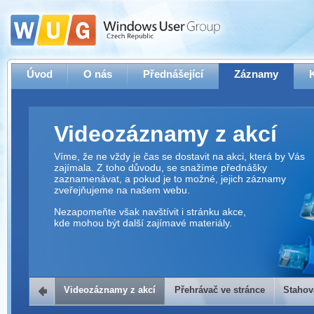
Úvod
O nás
Přednášející
Záznamy
Videozáznamy z akcí
Víme, že ne vždy je čas se dostavit na akci, která by Vás
zajímala. Z toho důvodu, se snažíme přednášky
zaznamenávat, a pokud je to možné, jejich záznamy
zveřejňujeme na našem webu.
Nezapomeňte však navštívit i stránku akce,
kde mohou být další zajímavé materiály.
Videozáznamy z akcí
Přehrávač ve stránce
Stahov
Přehrávač ve stránce