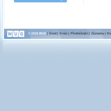
© 2026 WUG
|
Úvod
|
O nás
|
Přednášející
|
Záznamy
|
Ko