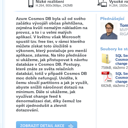
Nízké rozlišení
Vysoké ro
H.264, 800x368px, 242MB
H.264, 1920
Azure Cosmos DB byla už od svého
Přednášející
začátku vývojáři občas přehlížena,
Tom
zejména kvůli nemalým nákladům na
MVP
provoz, a to i u velmi malých
RIGA
aplikací. V květnu však Microsoft
spustil tzv. free tier, v rámci kterého
můžete získat toto úložiště s
Soubory ke st
výkonem, který postačuje pro menší
aplikace, zdarma. Na této přednášce
SQL Se
si ukážeme, jak přistupovat k návrhu
Cosmos 
change 
databáze v Cosmos DB. Postupy,
758kB, staženo 
které znáte ze světa relačních
databází, totiž v případě Cosmos DB
SQL Se
moc dobře nefungují. Uvidíte, k
Cosmos 
change 
čemu slouží partitions a jak je využít,
682kB, staženo 
abyste snížili náročnost dotazů na
minimum. Dále si ukážeme, jak
využívat change feed k
denormalizaci dat, díky čemuž lze
opět zjednodušit a zlevnit
dotazování.