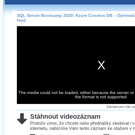
Záznamy na našem webu můžete pohodlně sledovat
přímo na stránce s využitím našeho
HTML 5
nebo
Silverlight
přehrávače.
SQL Server Bootcamp 2020: Azure Cosmos DB – Optimali
feed
Stránka se sama rozhodne, na základě toho, jaké
technologie podporuje Váš prohlížeč, který přehrávač
použít, abyste záznam mohli sledovat v nejvyšší
možné kvalitě.
Stahování záznamů
Víme, že občas chcete sledovat záznamy i v místech,
kde není připojení k internetu, což současný přehrávač
neumožňuje, proto umožňujeme stahování vybraných
The media could not be loaded, either because the server or
záznamů.
the format is not supported.
Velmi staré záznamy máme historicky uložené
ve formátu, který není vhodný pro stahování,
Záznam pro Vás zpr
proto je ke stažení nenabízíme.
Stáhnout videozáznam
Protože víme, že chcete naše přednášky sledovat i v
internetu, nabízíme Vám tento záznam ke stažení v n