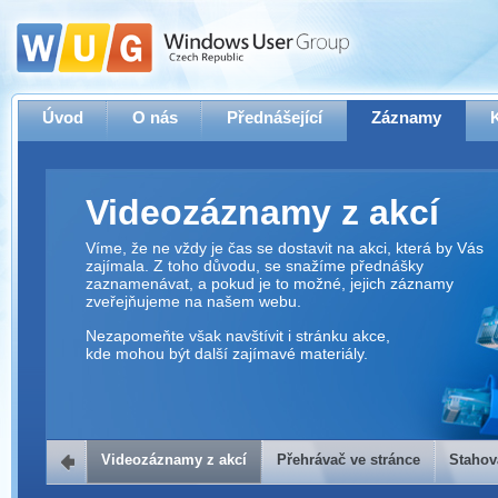
Úvod
O nás
Přednášející
Záznamy
Videozáznamy z akcí
Víme, že ne vždy je čas se dostavit na akci, která by Vás
zajímala. Z toho důvodu, se snažíme přednášky
zaznamenávat, a pokud je to možné, jejich záznamy
zveřejňujeme na našem webu.
Nezapomeňte však navštívit i stránku akce,
kde mohou být další zajímavé materiály.
Videozáznamy z akcí
Přehrávač ve stránce
Stahov
Přehrávač ve stránce