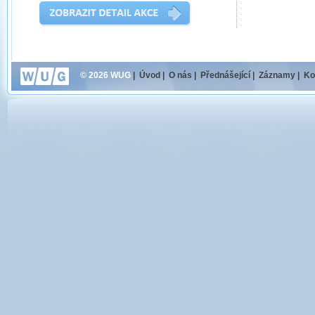
© 2026 WUG
|
Úvod
|
O nás
|
Přednášející
|
Záznamy
|
Ko