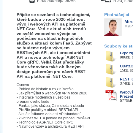
H.264, 800x368px, 382MB
H.264, 1920
Přijďte se seznámit s technologiemi,
Přednášející
které budou v roce 2020 vládnout
Mir
vývoji webových API na platformě
MVP
NET Core. Vedle aktuálních trendů
ve světě webového vývoje se
podíváme na oblast integračních
služeb a situaci kolem FaaS. Zabývat
Soubory ke st
se budeme nejen vývojem
RESTových API, ale i procedurálními
Grpc.zi
API a novou technologií ASP.NET
986kB, 
Core gRPC. Velká část přednášky
ODataG
bude věnována také oblíbeným
15kB, s
design patternům pro návrh REST
API na platformě .NET Core.
REST_O
374kB, 
Osnova:
- Pohled do historie a co z ní vzešlo
Webová 
- Jak přemýšlet o webových API v roce 2020
Prezent
- Integrace moderních služeb bez
5775kB,
programového kódu
- Funkce jako služba, C# metoda v cloudu
- Přežité praktiky v oblasti RESTful API
- Aktuální situace v oblasti API standardů
- Život bez WCF a pohled na procedurální API
- Technologie ASP.NET Core gRPC
- Návrhové vzory a architektura REST API