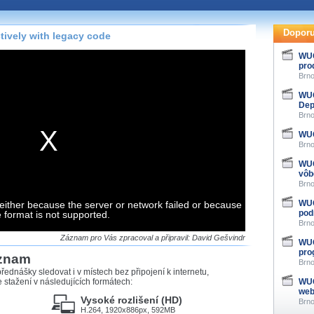
te pohodlně sledovat
našeho
HTML 5
nebo
Doporu
ively with legacy code
 základě toho, jaké
WUG
pro
hlížeč, který přehrávač
Brno
ledovat v nejvyšší
WUG
Dep
Brno
WUG
Brno
záznamů
WUG
vôb
at záznamy i v místech,
Brno
u, což současný přehrávač
me stahování vybraných
WUG
either because the server or network failed or because
pod
e format is not supported.
Brno
storicky uložené
Záznam pro Vás zpracoval a připravil: David Gešvindr
WUG
 pro stahování,
pro
áznam
e.
Brno
řednášky sledovat i v místech bez připojení k internetu,
stažení v následujících formátech:
WUG
web
Vysoké rozlišení (HD)
Brno
H.264, 1920x886px, 592MB