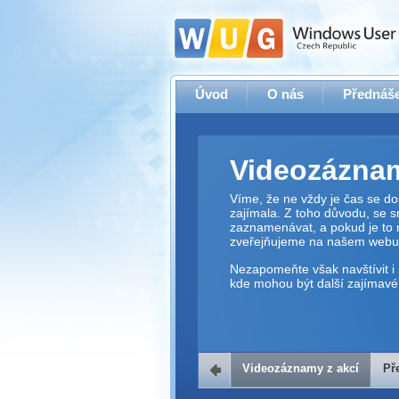
Úvod
O nás
Přednáše
Videozáznam
Víme, že ne vždy je čas se dos
zajímala. Z toho důvodu, se 
zaznamenávat, a pokud je to 
zveřejňujeme na našem webu
Nezapomeňte však navštívit i 
kde mohou být další zajímavé 
Videozáznamy z akcí
Př
Přehrávač v