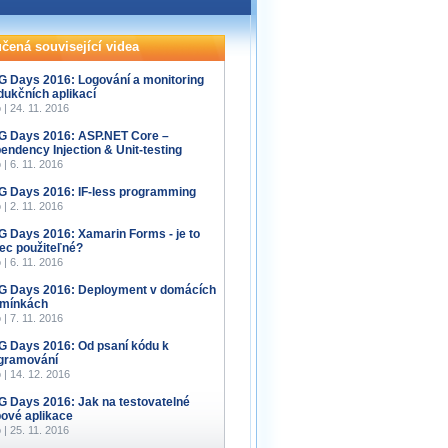
čená související videa
 Days 2016: Logování a monitoring
dukčních aplikací
 | 24. 11. 2016
 Days 2016: ASP.NET Core –
endency Injection & Unit-testing
 | 6. 11. 2016
 Days 2016: IF-less programming
 | 2. 11. 2016
 Days 2016: Xamarin Forms - je to
ec použiteľné?
 | 6. 11. 2016
 Days 2016: Deployment v domácích
mínkách
 | 7. 11. 2016
 Days 2016: Od psaní kódu k
gramování
 | 14. 12. 2016
 Days 2016: Jak na testovatelné
ové aplikace
 | 25. 11. 2016