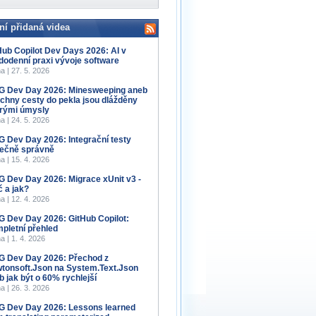
ní přidaná videa
Hub Copilot Dev Days 2026: AI v
dodenní praxi vývoje software
a | 27. 5. 2026
 Dev Day 2026: Minesweeping aneb
chny cesty do pekla jsou dlážděny
rými úmysly
a | 24. 5. 2026
 Dev Day 2026: Integrační testy
ečně správně
a | 15. 4. 2026
 Dev Day 2026: Migrace xUnit v3 -
č a jak?
a | 12. 4. 2026
 Dev Day 2026: GitHub Copilot:
pletní přehled
a | 1. 4. 2026
 Dev Day 2026: Přechod z
tonsoft.Json na System.Text.Json
b jak být o 60% rychlejší
a | 26. 3. 2026
 Dev Day 2026: Lessons learned