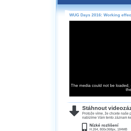
Záznamy na našem webu může
přímo na stránce s využitím 
Silverlight
přehrávače.
WUG Days 2016: Working effect
Stránka se sama rozhodne, na
technologie podporuje Váš pro
použít, abyste záznam mohli s
možné kvalitě.
Stahování 
Víme, že občas chcete sledov
kde není připojení k internet
neumožňuje, proto umožňuje
The media could not be loaded, 
th
záznamů.
Velmi staré záznamy máme hi
ve formátu, který není vhodný
Stáhnout videoz
proto je ke stažení nenabízím
Protože víme, že chcete naše p
nabízíme Vám tento záznam ke 
Nízké rozlišení
H.264, 800x368px, 184MB