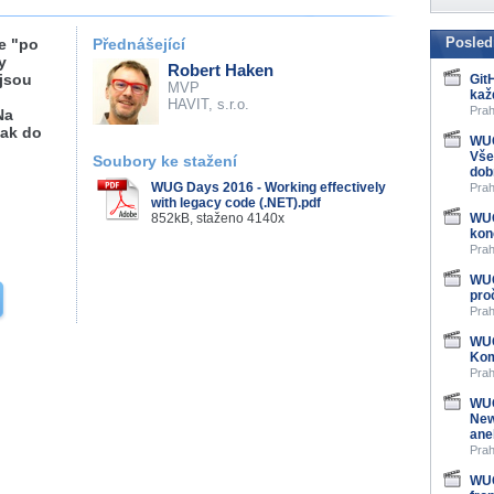
Posled
ce "po
Přednášející
y
Robert Haken
 jsou
Git
MVP
kaž
HAVIT, s.r.o.
Prah
Na
jak do
WUG
Vše
Soubory ke stažení
dob
WUG Days 2016 - Working effectively
Prah
with legacy code (.NET).pdf
852kB, staženo 4140x
WUG
kon
Prah
WUG
pro
Prah
WUG
Kom
Prah
WUG
New
ane
Prah
WUG