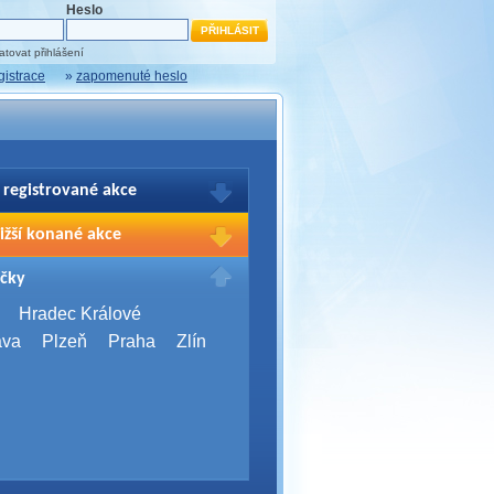
Heslo
tovat přihlášení
gistrace
»
zapomenuté heslo
 registrované akce
brazení Vašich registrací na akce
ižší konané akce
sím přihlašte.
2026,
Brno
čky
Days 2026
2026,
Brno
Hradec Králové
Server Bootcamp 2026
ava
Plzeň
Praha
Zlín