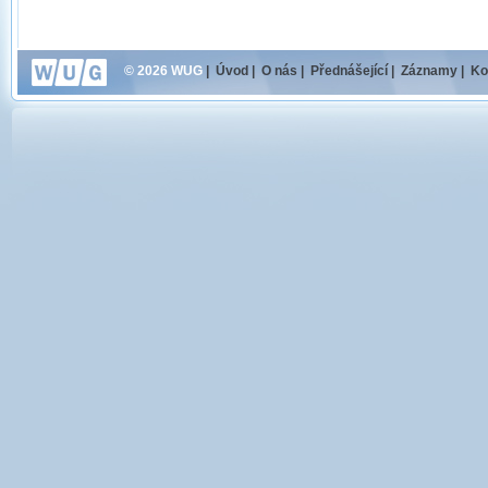
© 2026 WUG
|
Úvod
|
O nás
|
Přednášející
|
Záznamy
|
Ko