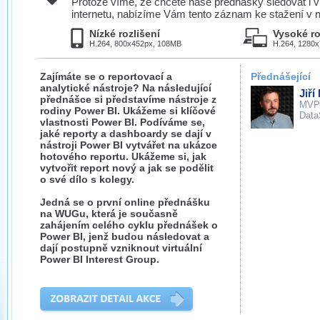
Protože víme, že chcete naše přednášky sledovat i v
internetu, nabízíme Vám tento záznam ke stažení v n
Nízké rozlišení
Vysoké ro
H.264, 800x452px, 108MB
H.264, 1280
Zajímáte se o reportovací a
Přednášející
analytické nástroje? Na následující
Jiří
přednášce si představíme nástroje z
MVP
rodiny Power BI. Ukážeme si klíčové
Data
vlastnosti Power BI. Podíváme se,
jaké reporty a dashboardy se dají v
nástroji Power BI vytvářet na ukázce
hotového reportu. Ukážeme si, jak
vytvořit report nový a jak se podělit
o své dílo s kolegy.
Jedná se o první online přednášku
na WUGu, která je současně
zahájením celého cyklu přednášek o
Power BI, jenž budou následovat a
dají postupně vzniknout virtuální
Power BI Interest Group.