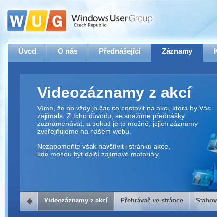
Úvod
O nás
Přednášející
Záznamy
Videozáznamy z akcí
Víme, že ne vždy je čas se dostavit na akci, která by Vás
zajímala. Z toho důvodu, se snažíme přednášky
zaznamenávat, a pokud je to možné, jejich záznamy
zveřejňujeme na našem webu.
Nezapomeňte však navštívit i stránku akce,
kde mohou být další zajímavé materiály.
Videozáznamy z akcí
Přehrávač ve stránce
Stahov
Přehrávač ve stránce